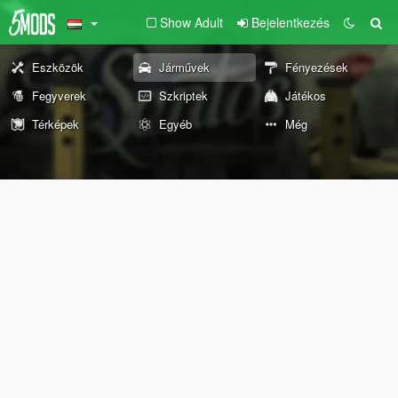
Show Adult
Bejelentkezés
Eszközök
Járművek
Fényezések
Fegyverek
Szkriptek
Játékos
Térképek
Egyéb
Még