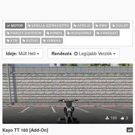
MOTOR
VANILLA SZERKESZTÉS
APRILIA
BMW
DUCATI
HARLEY DAVIDSON
HONDA
HUSQVARNA
KAWASAKI
KTM
SUZUKI
YAMAHA
Ideje:
Múlt Heti
Rendezés
Legújabb Verziók
165
3
Kayo TT 160 [Add-On]
all