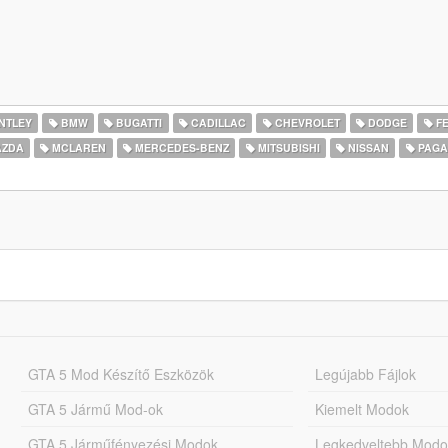
NTLEY
BMW
BUGATTI
CADILLAC
CHEVROLET
DODGE
FE
ZDA
MCLAREN
MERCEDES-BENZ
MITSUBISHI
NISSAN
PAGA
GTA 5 Mod Készítő Eszközök
Legújabb Fájlok
GTA 5 Jármű Mod-ok
Kiemelt Modok
GTA 5 Járműfényezési Modok
Legkedveltebb Modo