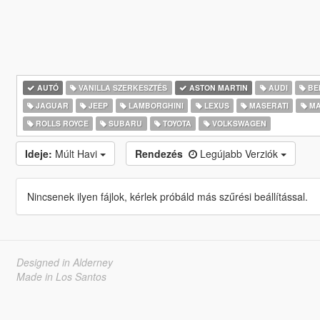
AUTÓ
VANILLA SZERKESZTÉS
ASTON MARTIN
AUDI
BE
JAGUAR
JEEP
LAMBORGHINI
LEXUS
MASERATI
MA
ROLLS ROYCE
SUBARU
TOYOTA
VOLKSWAGEN
Ideje:
Múlt Havi
Rendezés
Legújabb Verziók
Nincsenek ilyen fájlok, kérlek próbáld más szűrési beállítással.
Designed in Alderney
Made in Los Santos