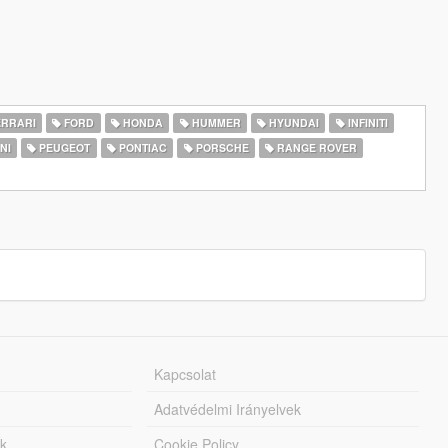
RRARI
FORD
HONDA
HUMMER
HYUNDAI
INFINITI
NI
PEUGEOT
PONTIAC
PORSCHE
RANGE ROVER
Kapcsolat
Adatvédelmi Irányelvek
k
Cookie Policy