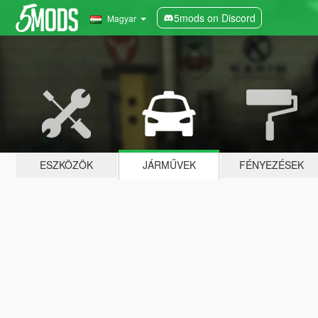
5mods on Discord
Magyar
ESZKÖZÖK
JÁRMŰVEK
FÉNYEZÉSEK