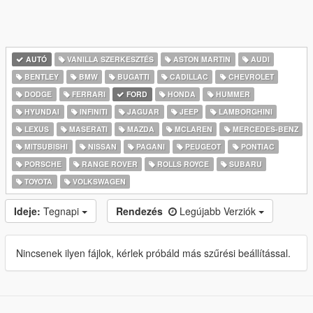
AUTÓ
VANILLA SZERKESZTÉS
ASTON MARTIN
AUDI
BENTLEY
BMW
BUGATTI
CADILLAC
CHEVROLET
DODGE
FERRARI
FORD
HONDA
HUMMER
HYUNDAI
INFINITI
JAGUAR
JEEP
LAMBORGHINI
LEXUS
MASERATI
MAZDA
MCLAREN
MERCEDES-BENZ
MITSUBISHI
NISSAN
PAGANI
PEUGEOT
PONTIAC
PORSCHE
RANGE ROVER
ROLLS ROYCE
SUBARU
TOYOTA
VOLKSWAGEN
Ideje:
Tegnapi
Rendezés
Legújabb Verziók
Nincsenek ilyen fájlok, kérlek próbáld más szűrési beállítással.