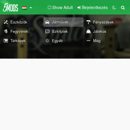
Show Adult
Bejelentkezés
Eszközök
Járművek
Fényezések
Fegyverek
Szkriptek
Játékos
Térképek
Egyéb
Még