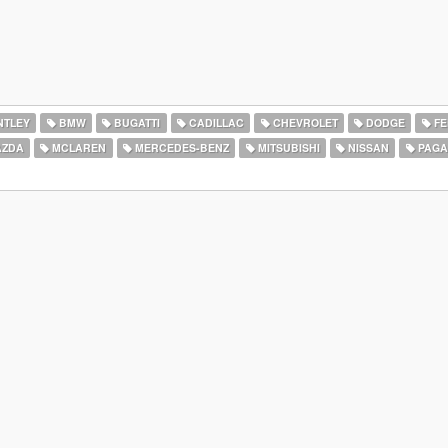
NTLEY
BMW
BUGATTI
CADILLAC
CHEVROLET
DODGE
FE
ZDA
MCLAREN
MERCEDES-BENZ
MITSUBISHI
NISSAN
PAGA