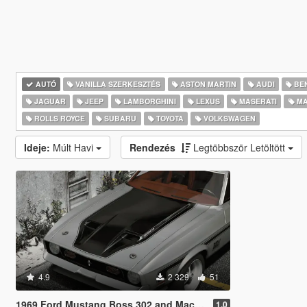
AUTÓ
VANILLA SZERKESZTÉS
ASTON MARTIN
AUDI
BE
JAGUAR
JEEP
LAMBORGHINI
LEXUS
MASERATI
MA
ROLLS ROYCE
SUBARU
TOYOTA
VOLKSWAGEN
Ideje:
Múlt Havi
Rendezés
Legtöbbször Letöltött
4.9
2 329
51
1969 Ford Mustang Boss 302 and Mach1 Pack [Add-On | Template]
1.0