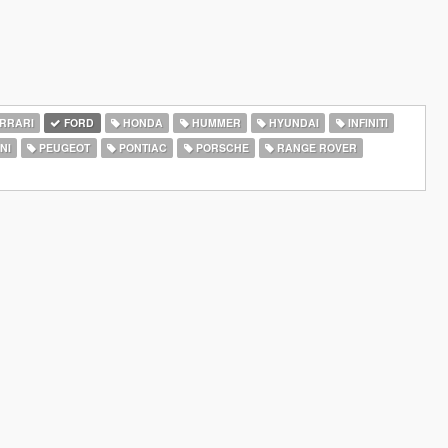
RRARI
FORD
HONDA
HUMMER
HYUNDAI
INFINITI
NI
PEUGEOT
PONTIAC
PORSCHE
RANGE ROVER