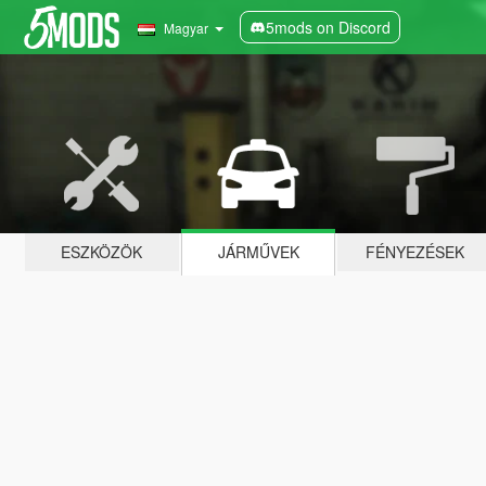
5mods on Discord
Magyar
ESZKÖZÖK
JÁRMŰVEK
FÉNYEZÉSEK