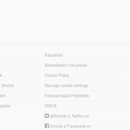
Kapcsolat
Adatvédelmi Irányelvek
k
Cookie Policy
tt Modok
Manage cookie settings
jlok
Felhasználási Feltételek
lista
DMCA
@5mods a Twitter-en
5mods a Facebook-on