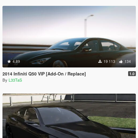
4.89
19 113
134
2014 Infiniti Q50 VIP [Add-On / Replace]
1.0
By
L33TaS