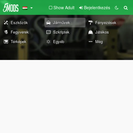
Show Adult
Bejelentkezés
Eszközök
Járművek
Fényezések
Fegyverek
Szkriptek
Játékos
Térképek
Egyéb
Még