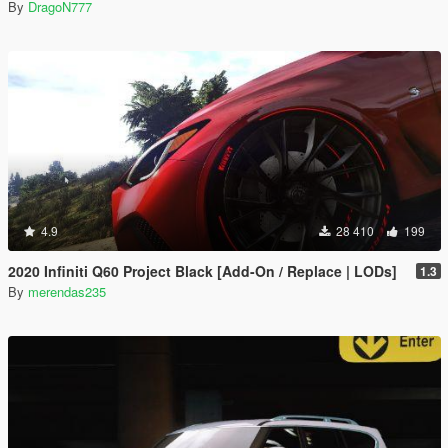
By
DragoN777
4.9
28 410
199
2020 Infiniti Q60 Project Black [Add-On / Replace | LODs]
1.3
By
merendas235