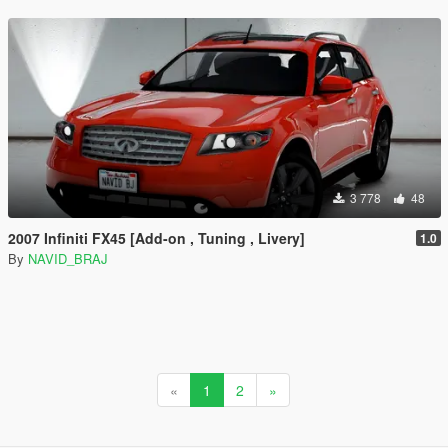
3 778
48
2007 Infiniti FX45 [Add-on , Tuning , Livery]
1.0
By
NAVID_BRAJ
«
1
2
»