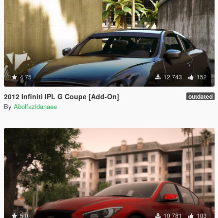
4.75
12 743
152
2012 Infiniti IPL G Coupe [Add-On]
outdated
By
Abolfazldanaee
5.0
10 781
103