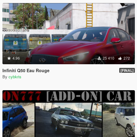
4.96
25 410
272
Infiniti Q50 Eau Rouge
[FINAL]
By
cybkris