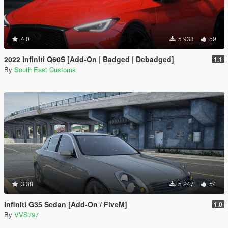
4.0
5 933
59
2022 Infiniti Q60S [Add-On | Badged | Debadged]
1.1
By
South East Customs
3.38
5 247
54
Infiniti G35 Sedan [Add-On / FiveM]
1.0
By
VVS797