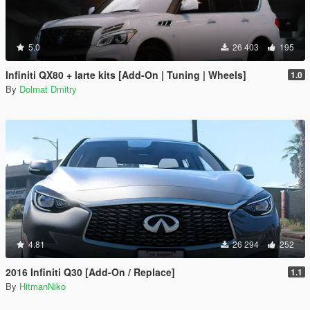
5.0
26 403
195
Infiniti QX80 + larte kits [Add-On | Tuning | Wheels]
1.0
By
Dolmat Dmitry
4.81
26 294
252
2016 Infiniti Q30 [Add-On / Replace]
1.1
By
HitmanNiko