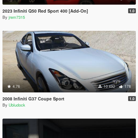
2023 Infiniti Q50 Red Sport 400 [Add-On]
1.0
By
jrem7315
4.76
10 492
178
2008 Infiniti G37 Coupe Sport
1.0
By
Ubludock