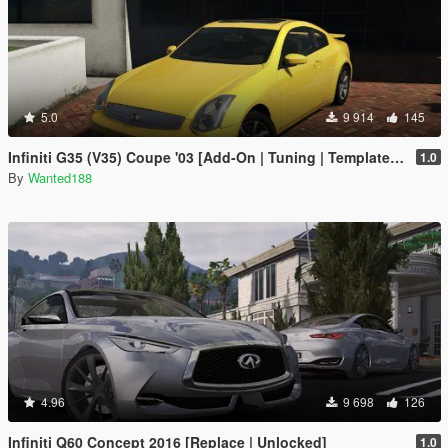
5.0
9 914
145
Infiniti G35 (V35) Coupe '03 [Add-On | Tuning | Template | LODS]
1.0
By
Wanted188
4.96
9 698
126
Infiniti Q60 Concept 2016 [Replace | Unlocked]
1.0