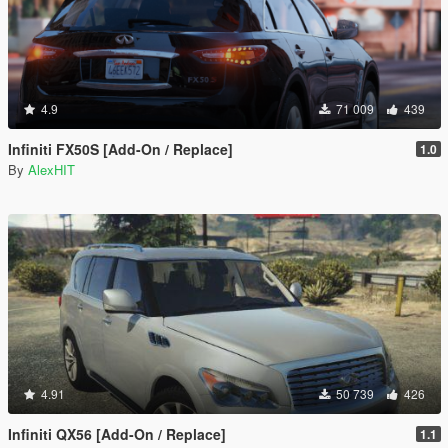
4.9
71 009
439
Infiniti FX50S [Add-On / Replace]
1.0
By
AlexHIT
4.91
50 739
426
Infiniti QX56 [Add-On / Replace]
1.1