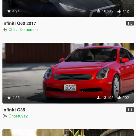
4.94
18 112
112
Infiniti Q60 2017
1.0
By
China-Doraemon
4.56
13 105
202
Infiniti G35
1.1
By
Ghost0912