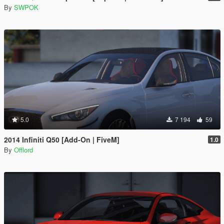
By
SWPOK
5.0
7 194
59
2014 Infiniti Q50 [Add-On | FiveM]
1.0
By
Offlord