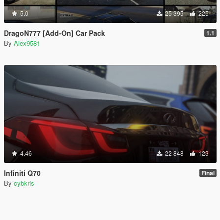
5.0
25 395
225
DragoN777 [Add-On] Car Pack
1.1
By
Alex9581
4.46
22 848
123
Infiniti Q70
Final
By
cybkris