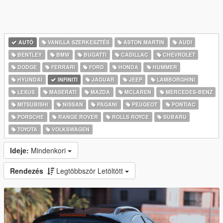
AUTÓ
VANILLA SZERKESZTÉS
ASTON MARTIN
AUDI
BENTLEY
BMW
BUGATTI
CADILLAC
CHEVROLET
DODGE
FERRARI
FORD
HONDA
HUMMER
HYUNDAI
INFINITI
JAGUAR
JEEP
LAMBORGHINI
LEXUS
MASERATI
MAZDA
MCLAREN
MERCEDES-BENZ
MITSUBISHI
NISSAN
PAGANI
PEUGEOT
PONTIAC
PORSCHE
RANGE ROVER
ROLLS ROYCE
SUBARU
TOYOTA
VOLKSWAGEN
Ideje:
Mindenkori
Rendezés
Legtöbbször Letöltött