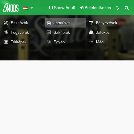
Show Adult
Bejelentkezés
Eszközök
Járművek
Fényezések
Fegyverek
Szkriptek
Játékos
Térképek
Egyéb
Még