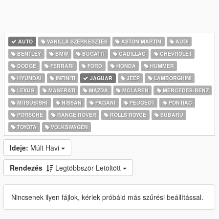
AUTÓ
VANILLA SZERKESZTÉS
ASTON MARTIN
AUDI
BENTLEY
BMW
BUGATTI
CADILLAC
CHEVROLET
DODGE
FERRARI
FORD
HONDA
HUMMER
HYUNDAI
INFINITI
JAGUAR
JEEP
LAMBORGHINI
LEXUS
MASERATI
MAZDA
MCLAREN
MERCEDES-BENZ
MITSUBISHI
NISSAN
PAGANI
PEUGEOT
PONTIAC
PORSCHE
RANGE ROVER
ROLLS ROYCE
SUBARU
TOYOTA
VOLKSWAGEN
Ideje:
Múlt Havi
Rendezés
Legtöbbször Letöltött
Nincsenek ilyen fájlok, kérlek próbáld más szűrési beállítással.