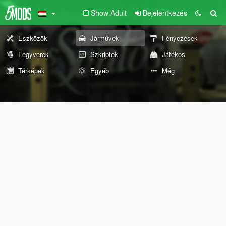
Show Adult
Bejelentkezés
Eszközök
Járművek
Fényezések
Fegyverek
Szkriptek
Játékos
Térképek
Egyéb
Még