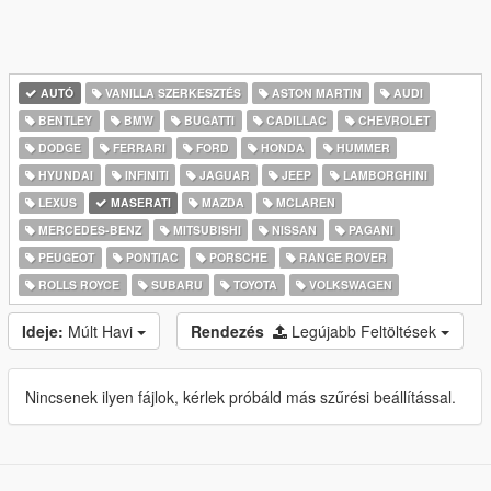
AUTÓ
VANILLA SZERKESZTÉS
ASTON MARTIN
AUDI
BENTLEY
BMW
BUGATTI
CADILLAC
CHEVROLET
DODGE
FERRARI
FORD
HONDA
HUMMER
HYUNDAI
INFINITI
JAGUAR
JEEP
LAMBORGHINI
LEXUS
MASERATI
MAZDA
MCLAREN
MERCEDES-BENZ
MITSUBISHI
NISSAN
PAGANI
PEUGEOT
PONTIAC
PORSCHE
RANGE ROVER
ROLLS ROYCE
SUBARU
TOYOTA
VOLKSWAGEN
Ideje:
Múlt Havi
Rendezés
Legújabb Feltöltések
Nincsenek ilyen fájlok, kérlek próbáld más szűrési beállítással.