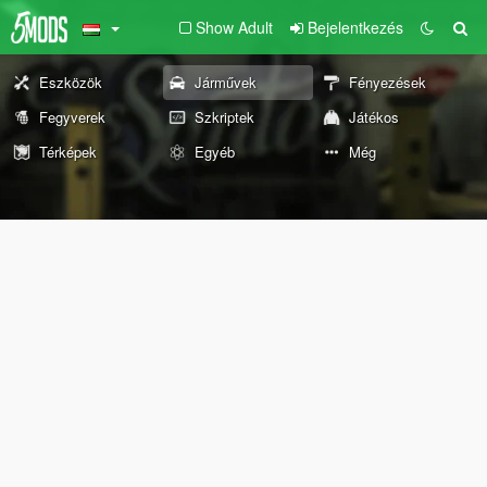
Show Adult
Bejelentkezés
Eszközök
Járművek
Fényezések
Fegyverek
Szkriptek
Játékos
Térképek
Egyéb
Még