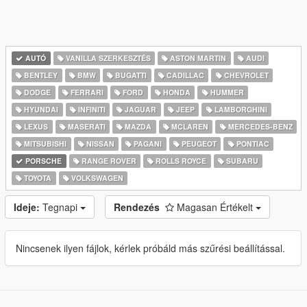
AUTÓ
VANILLA SZERKESZTÉS
ASTON MARTIN
AUDI
BENTLEY
BMW
BUGATTI
CADILLAC
CHEVROLET
DODGE
FERRARI
FORD
HONDA
HUMMER
HYUNDAI
INFINITI
JAGUAR
JEEP
LAMBORGHINI
LEXUS
MASERATI
MAZDA
MCLAREN
MERCEDES-BENZ
MITSUBISHI
NISSAN
PAGANI
PEUGEOT
PONTIAC
PORSCHE
RANGE ROVER
ROLLS ROYCE
SUBARU
TOYOTA
VOLKSWAGEN
Ideje:
Tegnapi
Rendezés
Magasan Értékelt
Nincsenek ilyen fájlok, kérlek próbáld más szűrési beállítással.