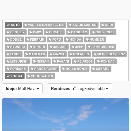
AUTÓ
VANILLA SZERKESZTÉS
ASTON MARTIN
AUDI
BENTLEY
BMW
BUGATTI
CADILLAC
CHEVROLET
DODGE
FERRARI
FORD
HONDA
HUMMER
HYUNDAI
INFINITI
JAGUAR
JEEP
LAMBORGHINI
LEXUS
MASERATI
MAZDA
MCLAREN
MERCEDES-BENZ
MITSUBISHI
NISSAN
PAGANI
PEUGEOT
PONTIAC
PORSCHE
RANGE ROVER
ROLLS ROYCE
SUBARU
TOYOTA
VOLKSWAGEN
Ideje:
Múlt Havi
Rendezés
Legkedveltebb