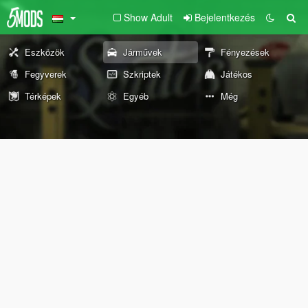
Show Adult
Bejelentkezés
Eszközök
Járművek
Fényezések
Fegyverek
Szkriptek
Játékos
Térképek
Egyéb
Még