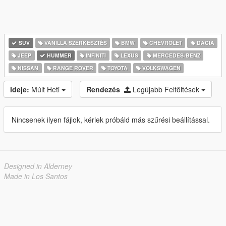
SUV
VANILLA SZERKESZTÉS
BMW
CHEVROLET
DACIA
JEEP
HUMMER
INFINITI
LEXUS
MERCEDES-BENZ
NISSAN
RANGE ROVER
TOYOTA
VOLKSWAGEN
Ideje:
Múlt Heti
Rendezés
Legújabb Feltöltések
Nincsenek ilyen fájlok, kérlek próbáld más szűrési beállítással.
Designed in Alderney
Made in Los Santos