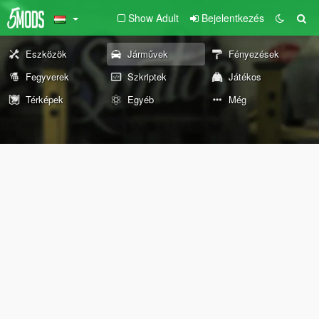
Show Adult
Bejelentkezés
Eszközök
Járművek
Fényezések
Fegyverek
Szkriptek
Játékos
Térképek
Egyéb
Még