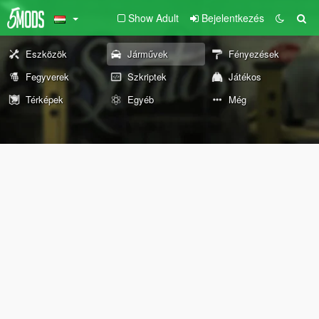
Show Adult
Bejelentkezés
Eszközök
Járművek
Fényezések
Fegyverek
Szkriptek
Játékos
Térképek
Egyéb
Még