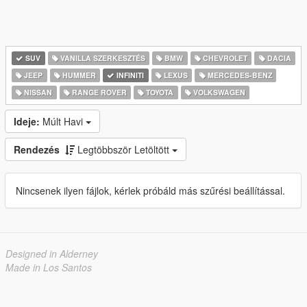
SUV
VANILLA SZERKESZTÉS
BMW
CHEVROLET
DACIA
JEEP
HUMMER
INFINITI
LEXUS
MERCEDES-BENZ
NISSAN
RANGE ROVER
TOYOTA
VOLKSWAGEN
Ideje:
Múlt Havi
Rendezés
Legtöbbször Letöltött
Nincsenek ilyen fájlok, kérlek próbáld más szűrési beállítással.
Designed in Alderney
Made in Los Santos