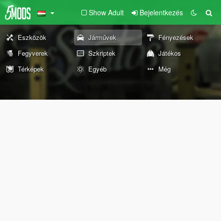
Show Adult
Bejelentkezés
Eszközök
Járművek
Fényezések
Fegyverek
Szkriptek
Játékos
Térképek
Egyéb
Még