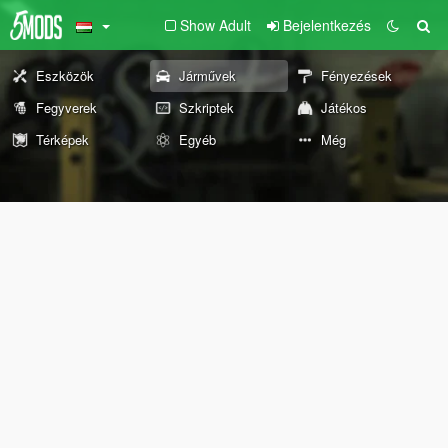
Show Adult
Bejelentkezés
Eszközök
Járművek
Fényezések
Fegyverek
Szkriptek
Játékos
Térképek
Egyéb
Még