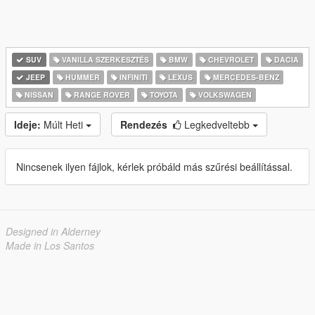
SUV
VANILLA SZERKESZTÉS
BMW
CHEVROLET
DACIA
JEEP
HUMMER
INFINITI
LEXUS
MERCEDES-BENZ
NISSAN
RANGE ROVER
TOYOTA
VOLKSWAGEN
Ideje:
Múlt Heti
Rendezés
Legkedveltebb
Nincsenek ilyen fájlok, kérlek próbáld más szűrési beállítással.
Designed in Alderney
Made in Los Santos