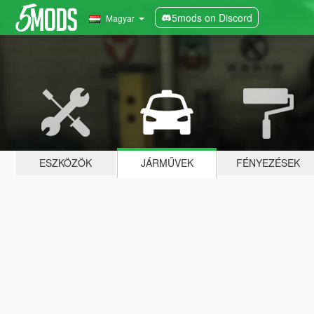
5mods on Discord
Magyar
ESZKÖZÖK
JÁRMŰVEK
FÉNYEZÉSEK