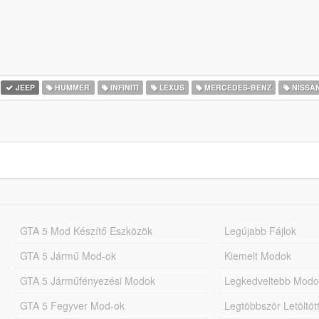
JEEP
HUMMER
INFINITI
LEXUS
MERCEDES-BENZ
NISSA
GTA 5 Mod Készítő Eszközök
Legújabb Fájlok
GTA 5 Jármű Mod-ok
Kiemelt Modok
GTA 5 Járműfényezési Modok
Legkedveltebb Modo
GTA 5 Fegyver Mod-ok
Legtöbbször Letöltö