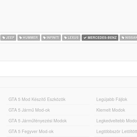
JEEP
HUMMER
INFINITI
LEXUS
MERCEDES-BENZ
NISSA
GTA 5 Mod Készítő Eszközök
Legújabb Fájlok
GTA 5 Jármű Mod-ok
Kiemelt Modok
GTA 5 Járműfényezési Modok
Legkedveltebb Modo
GTA 5 Fegyver Mod-ok
Legtöbbször Letöltö