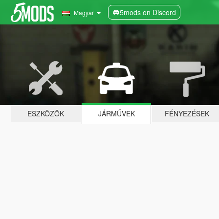
5mods on Discord
Magyar
ESZKÖZÖK
JÁRMŰVEK
FÉNYEZÉSEK