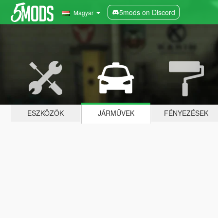
5mods on Discord
Magyar
ESZKÖZÖK
JÁRMŰVEK
FÉNYEZÉSEK