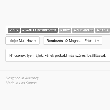
SUV
VANILLA SZERKESZTÉS
BMW
CHEVROLET
DACIA
Ideje:
Múlt Havi
Rendezés
Magasan Értékelt
Nincsenek ilyen fájlok, kérlek próbáld más szűrési beállítással.
Designed in Alderney
Made in Los Santos