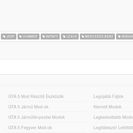
JEEP
HUMMER
INFINITI
LEXUS
MERCEDES-BENZ
NISSA
GTA 5 Mod Készítő Eszközök
Legújabb Fájlok
GTA 5 Jármű Mod-ok
Kiemelt Modok
GTA 5 Járműfényezési Modok
Legkedveltebb Modo
GTA 5 Fegyver Mod-ok
Legtöbbször Letöltö