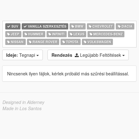
SUV
VANILLA SZERKESZTÉS
BMW
CHEVROLET
DACIA
JEEP
HUMMER
INFINITI
LEXUS
MERCEDES-BENZ
NISSAN
RANGE ROVER
TOYOTA
VOLKSWAGEN
Ideje:
Tegnapi
Rendezés
Legújabb Feltöltések
Nincsenek ilyen fájlok, kérlek próbáld más szűrési beállítással.
Designed in Alderney
Made in Los Santos