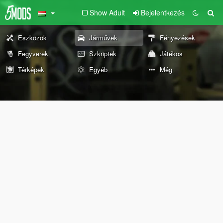
Show Adult
Bejelentkezés
Eszközök
Járművek
Fényezések
Fegyverek
Szkriptek
Játékos
Térképek
Egyéb
Még