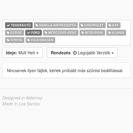
TEHERAUTÓ
VANILLA SZERKESZTÉS
CHEVROLET
DAF
DODGE
FORD
MERCEDES-BENZ
MITSUBISHI
SCANIA
TOYOTA
VOLKSWAGEN
Ideje:
Múlt Heti
Rendezés
Legújabb Verziók
Nincsenek ilyen fájlok, kérlek próbáld más szűrési beállítással.
Designed in Alderney
Made in Los Santos