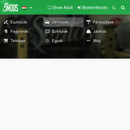
Show Adult
Bejelentkezés
Eszközök
Járművek
Fényezések
Fegyverek
Szkriptek
Játékos
Térképek
Egyéb
Még