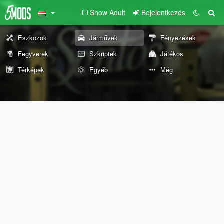
Show Adult
Bejelentkezés
Eszközök
Járművek
Fényezések
Fegyverek
Szkriptek
Játékos
Térképek
Egyéb
Még