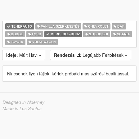
TEHERAUTÓ
VANILLA SZERKESZTÉS
CHEVROLET
DAF
DODGE
FORD
MERCEDES-BENZ
MITSUBISHI
SCANIA
TOYOTA
VOLKSWAGEN
Ideje:
Múlt Havi
Rendezés
Legújabb Feltöltések
Nincsenek ilyen fájlok, kérlek próbáld más szűrési beállítással.
Designed in Alderney
Made in Los Santos