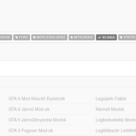
DODGE
FORD
MERCEDES-BENZ
MITSUBISHI
SCANIA
TOYOTA
GTA 5 Mod Készítő Eszközök
Legújabb Fájlok
GTA 5 Jármű Mod-ok
Kiemelt Modok
GTA 5 Járműfényezési Modok
Legkedveltebb Modo
GTA 5 Fegyver Mod-ok
Legtöbbször Letöltö