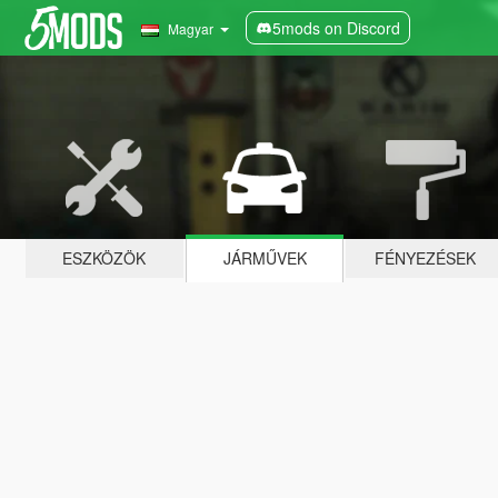
5mods on Discord
Magyar
ESZKÖZÖK
JÁRMŰVEK
FÉNYEZÉSEK