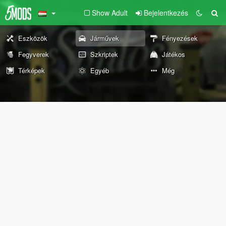
Show Adult
Bejelentkezés
Eszközök
Járművek
Fényezések
Fegyverek
Szkriptek
Játékos
Térképek
Egyéb
Még