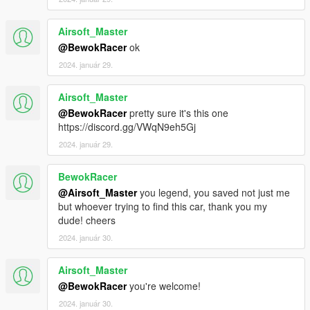
Airsoft_Master
@BewokRacer
ok
2024. január 29.
Airsoft_Master
@BewokRacer
pretty sure it's this one
https://discord.gg/VWqN9eh5Gj
2024. január 29.
BewokRacer
@Airsoft_Master
you legend, you saved not just me
but whoever trying to find this car, thank you my
dude! cheers
2024. január 30.
Airsoft_Master
@BewokRacer
you're welcome!
2024. január 30.