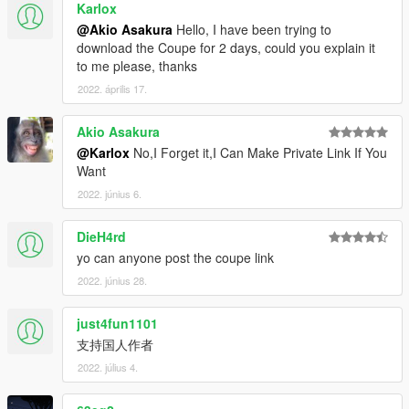
Karlox
@Akio Asakura
Hello, I have been trying to
download the Coupe for 2 days, could you explain it
to me please, thanks
2022. április 17.
Akio Asakura
@Karlox
No,I Forget it,I Can Make Private Link If You
Want
2022. június 6.
DieH4rd
yo can anyone post the coupe link
2022. június 28.
just4fun1101
支持国人作者
2022. július 4.