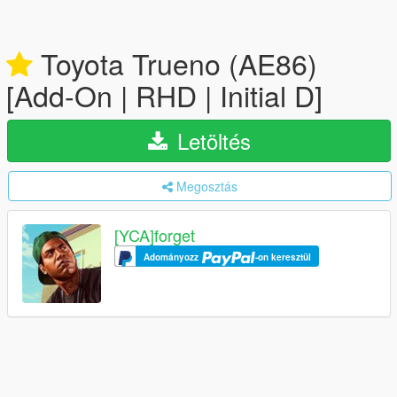
Toyota Trueno (AE86)
[Add-On | RHD | Initial D]
Letöltés
Megosztás
[YCA]forget
Adományozz
-on keresztül