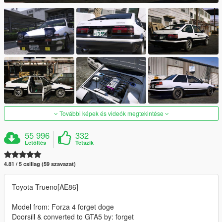
További képek és videók megtekintése
55 996
332
Letöltés
Tetszik
4.81 / 5 csillag (59 szavazat)
Toyota Trueno[AE86]
Model from: Forza 4 forget doge
Doorsill & converted to GTA5 by: forget