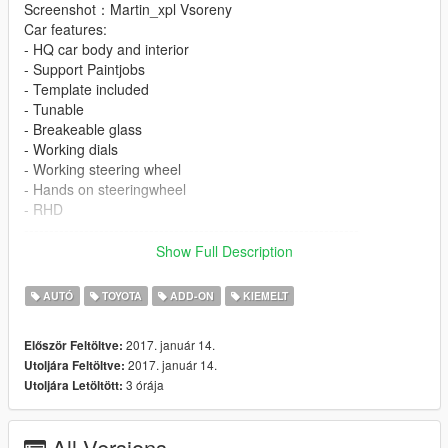
Screenshot：Martin_xpl Vsoreny
Car features:
- HQ car body and interior
- Support Paintjobs
- Template included
- Tunable
- Breakeable glass
- Working dials
- Working steering wheel
- Hands on steeringwheel
- RHD
-------------------------------------------------------------------
This mod is provided free to use and its not allowed to sell this
Show Full Description
mod!!
[YCA Modder Group]
AUTÓ
TOYOTA
ADD-ON
KIEMELT
Visit:
Facebook https://www.facebook.com/groups/ycamods/
2017. január 14.
Először Feltöltve:
http://yca-mods.weebly.com/
2017. január 14.
Utoljára Feltöltve:
For more information about GTA5 mod by YCA
3 órája
Utoljára Letöltött:
All Versions