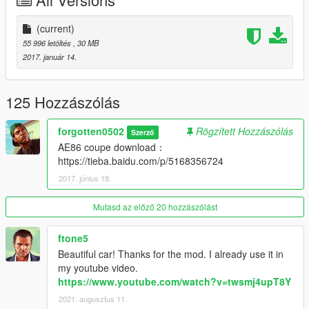
(current)
55 996 letöltés
, 30 MB
2017. január 14.
125 Hozzászólás
forgotten0502
Rögzített Hozzászólás
Szerző
AE86 coupe download：
https://tieba.baidu.com/p/5168356724
2017. június 18.
Mutasd az előző 20 hozzászólást
ftone5
Beautiful car! Thanks for the mod. I already use it in
my youtube video.
https://www.youtube.com/watch?v=twsmj4upT8Y
2021. augusztus 11.