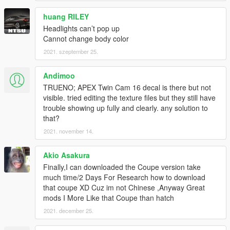
huang RILEY
Headlights can’t pop up
Cannot change body color
2021. szeptember 25.
Andimoo
TRUENO; APEX Twin Cam 16 decal is there but not
visible. tried editing the texture files but they still have
trouble showing up fully and clearly. any solution to
that?
2021. november 14.
Akio Asakura
Finally,I can downloaded the Coupe version take
much time/2 Days For Research how to download
that coupe XD Cuz im not Chinese ,Anyway Great
mods I More Like that Coupe than hatch
2021. december 25.