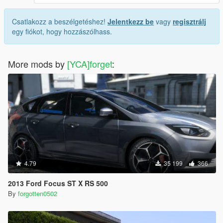
Csatlakozz a beszélgetéshez!
Jelentkezz be
vagy
regisztrálj
egy fiókot, hogy hozzászólhass.
More mods by
[YCA]forget
:
4.79
35 199
366
2013 Ford Focus ST X RS 500
By
forgotten0502