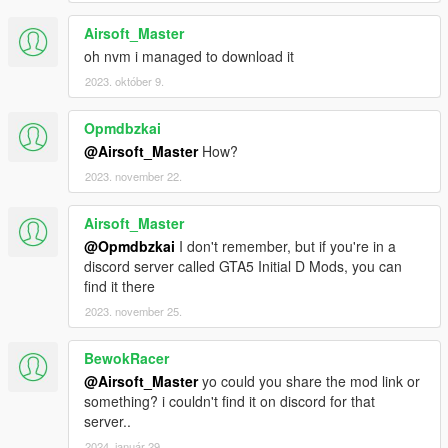
Airsoft_Master
oh nvm i managed to download it
2023. október 9.
Opmdbzkai
@Airsoft_Master
How?
2023. november 22.
Airsoft_Master
@Opmdbzkai
I don't remember, but if you're in a
discord server called GTA5 Initial D Mods, you can
find it there
2023. november 25.
BewokRacer
@Airsoft_Master
yo could you share the mod link or
something? i couldn't find it on discord for that
server..
2024. január 29.