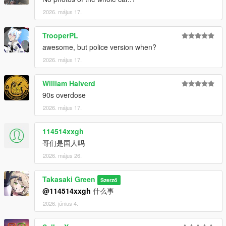
2026. május 17.
TrooperPL
awesome, but police version when?
2026. május 17.
William Halverd
90s overdose
2026. május 17.
114514xxgh
哥们是国人吗
2026. május 26.
Takasaki Green
Szerző
@114514xxgh
什么事
2026. június 4.