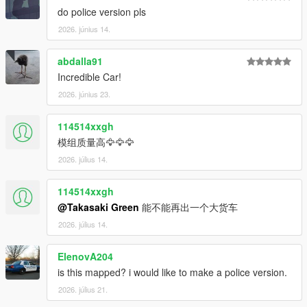
do police version pls
2026. június 14.
abdalla91
Incredible Car!
2026. június 23.
114514xxgh
模组质量高🦅🦅🦅
2026. július 14.
114514xxgh
@Takasaki Green
能不能再出一个大货车
2026. július 14.
ElenovA204
is this mapped? i would like to make a police version.
2026. július 21.