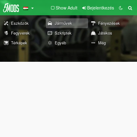
Show Adult
Bejelentkezés
Eszközök
Járművek
Fényezések
Fegyverek
Szkriptek
Játékos
Térképek
Egyéb
Még