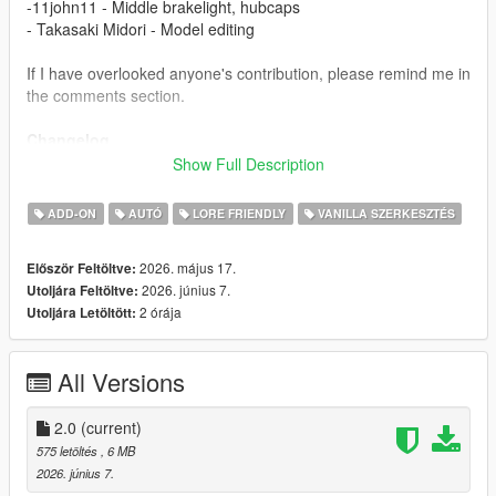
-11john11 - Middle brakelight, hubcaps
- Takasaki Midori - Model editing
If I have overlooked anyone's contribution, please remind me in
the comments section.
Changelog
1.1
Show Full Description
- Fix boot
2.0
ADD-ON
AUTÓ
LORE FRIENDLY
VANILLA SZERKESZTÉS
- New headlights and front grille
- Add rear bumper stickers
2026. május 17.
Először Feltöltve:
2026. június 7.
Utoljára Feltöltve:
Installation
2 órája
Utoljára Letöltött:
1.copy the 'tm_stanier97' folder to the file path
"mods/update/x64/dlcpacks/"
2.open OpenIV, navigate to 'dlclist.xml' in
All Versions
"mods/update/update.rpf/common/data/". Add "<
Item>dlcpacks:/tm_stanier97/< /Item>"
3.Remember to save the file and enjoy it.
2.0
(current)
575 letöltés
, 6 MB
2026. június 7.