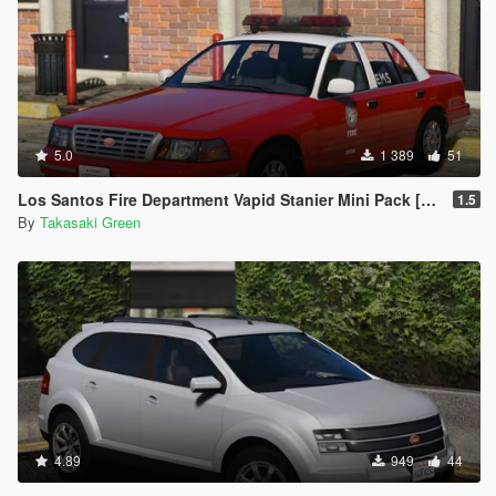
5.0
1 389
51
Los Santos Fire Department Vapid Stanier Mini Pack [Add-On | Template]
1.5
By
Takasaki Green
4.89
949
44