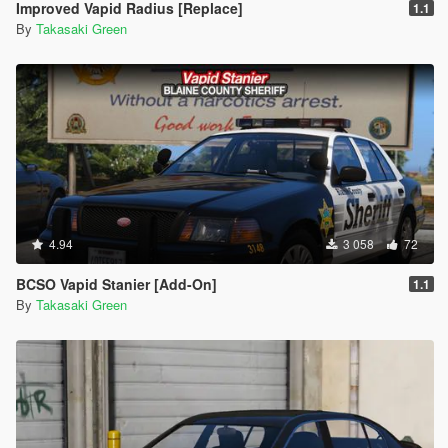
Improved Vapid Radius [Replace]
1.1
By
Takasaki Green
4.94
3 058
72
BCSO Vapid Stanier [Add-On]
1.1
By
Takasaki Green