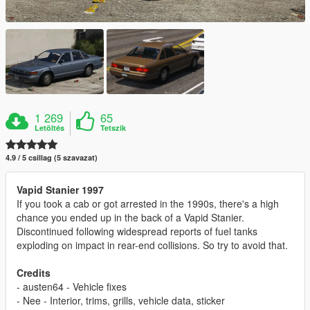
1 269
65
Letöltés
Tetszik
4.9 / 5 csillag (5 szavazat)
Vapid Stanier 1997
If you took a cab or got arrested in the 1990s, there's a high
chance you ended up in the back of a Vapid Stanier.
Discontinued following widespread reports of fuel tanks
exploding on impact in rear-end collisions. So try to avoid that.
Credits
- austen64 - Vehicle fixes
- Nee - Interior, trims, grills, vehicle data, sticker