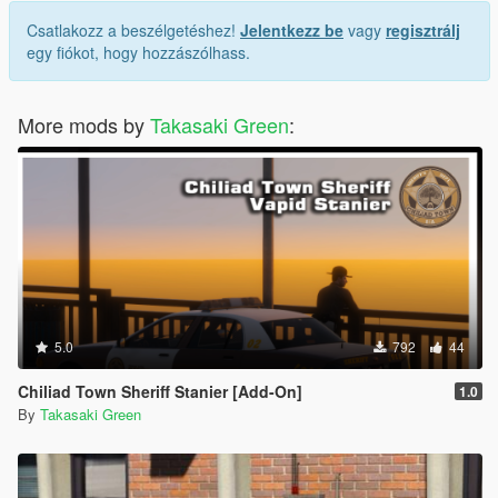
Csatlakozz a beszélgetéshez!
Jelentkezz be
vagy
regisztrálj
egy fiókot, hogy hozzászólhass.
More mods by
Takasaki Green
:
5.0
792
44
Chiliad Town Sheriff Stanier [Add-On]
1.0
By
Takasaki Green