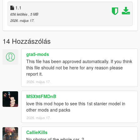
1.1
656 letöltés
, 5 MB
2026. május 17.
14 Hozzászólás
gta5-mods
This file has been approved automatically. If you think
this file should not be here for any reason please
report it.
2026. május 17.
MSX98FMDnB
love this mod hope to see this 1st stanier model in
other mods and packs
2026. május 17.
CallieKills
No photos of the whole car..?