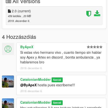
All Versions
2.0
(current)
456 letöltés
, 20 MB
2019. december 6.
4 Hozzászólás
ByApeX
Si estas vivo hermano vivo , cuanto tiempo sin hablar
soy Apex y Artex en discord , bonita ambulancia , ya
hablaremos bro
2019. december 6.
CatalonianModder
Szerző
@ByApeX
hostia pues escribeme!!!
2019. december 6.
CatalonianModder
Szerző
Hoy actualizacion 3.0 con textura (pintura ) arreglada