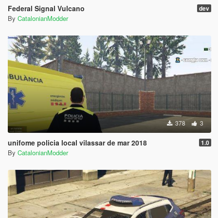
Federal Signal Vulcano
dev
By
CatalonianModder
378
3
unifome policia local vilassar de mar 2018
1.0
By
CatalonianModder