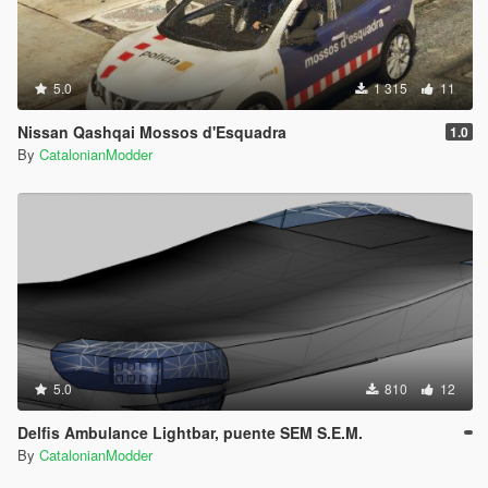
5.0
1 315
11
Nissan Qashqai Mossos d'Esquadra
1.0
By
CatalonianModder
5.0
810
12
Delfis Ambulance Lightbar, puente SEM S.E.M.
By
CatalonianModder