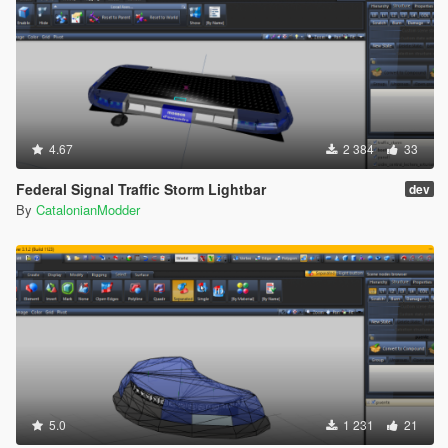
4.67
2 384
33
Federal Signal Traffic Storm Lightbar
dev
By
CatalonianModder
5.0
1 231
21