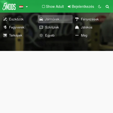
Show Adult
Bejelentkezés
Eszközök
Járművek
Fényezések
Fegyverek
Szkriptek
Játékos
Térképek
Egyéb
Még