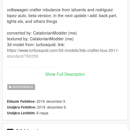
volkswagen crafter mbulance from lafuente and rodriguez
lopez auto, beta version, in the next update i add: back part,
lights els, and others things
converted by: CatalonianModder (me)
textured by: CatalonianModder (me)
3d model from: turbosquid, link:
https://www.turbosquid.com/3d-models/3ds-crafter-bus-2011-
standard/760258
Model: Volkswagen Crafter
year: 2011
Show Full Description
how to Install:
SŰRGŐSSÉGI
install with openIV in here:
2019. december 5.
Először Feltöltve:
Grand Theft Auto V\mods\x64e.rpf\levels\gta5\vehicles.rpf\
2019. december 6.
Utoljára Feltöltve:
6 napja
Utoljára Letöltött:
Thanks for your download