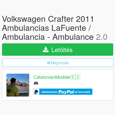
Volkswagen Crafter 2011
Ambulancias LaFuente /
Ambulancia - Ambulance
2.0
Letöltés
Megosztás
CatalonianModder🇪🇸
Adományozz
-on keresztül