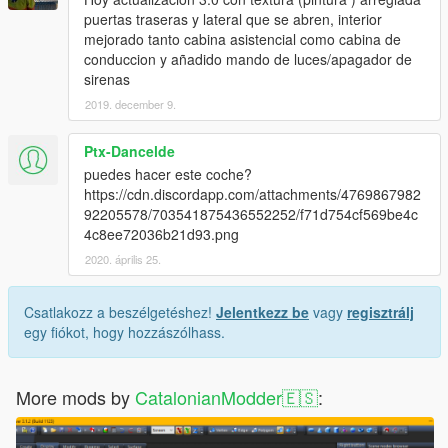
puertas traseras y lateral que se abren, interior
mejorado tanto cabina asistencial como cabina de
conduccion y añadido mando de luces/apagador de
sirenas
2019. december 9.
Ptx-Dancelde
puedes hacer este coche?
https://cdn.discordapp.com/attachments/4769867982
92205578/703541875436552252/f71d754cf569be4c
4c8ee72036b21d93.png
2020. április 25.
Csatlakozz a beszélgetéshez!
Jelentkezz be
vagy
regisztrálj
egy fiókot, hogy hozzászólhass.
More mods by
CatalonianModder🇪🇸
: