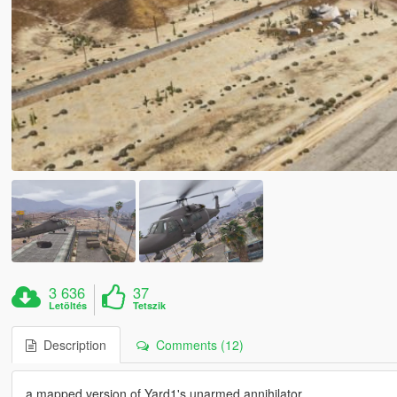
3 636
37
Letöltés
Tetszik
Description
Comments (12)
a mapped version of Yard1's unarmed annihilator