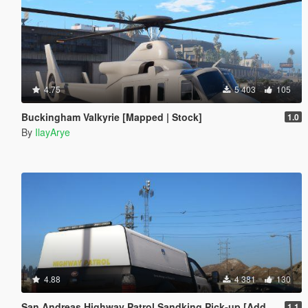
4.75
5 403
105
Buckingham Valkyrie [Mapped | Stock]
1.0
By
IlayArye
4.88
4 381
130
San Andreas Highway Patrol Sandking Pick-up [Add-On ]
1.1