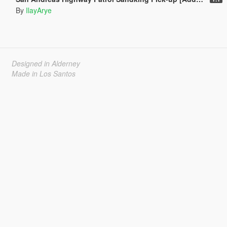
By
IlayArye
Designed in Alderney
Made in Los Santos