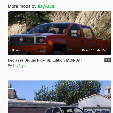
More mods by
IlayArye
:
4.75
4 977
159
Declasse Brutus Pick- Up Edition [Add-On]
2.0
By
IlayArye