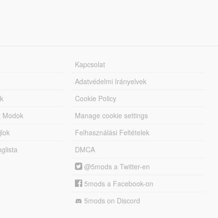
Kapcsolat
Adatvédelmi Irányelvek
k
Cookie Policy
tt Modok
Manage cookie settings
jlok
Felhasználási Feltételek
lista
DMCA
@5mods a Twitter-en
5mods a Facebook-on
5mods on Discord