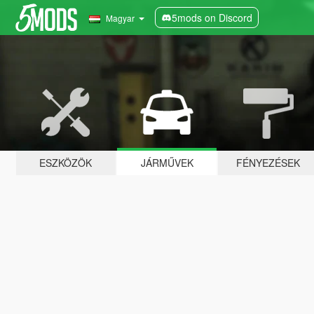
5mods on Discord
Magyar
ESZKÖZÖK
JÁRMŰVEK
FÉNYEZÉSEK