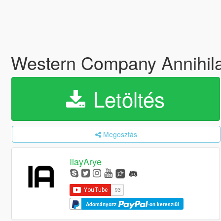
Western Company Annihila
Letöltés
Megosztás
IlayArye
Adományozz
-on keresztül