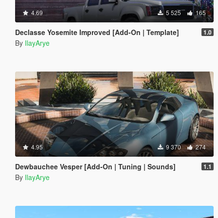
4.69
5 525
165
Declasse Yosemite Improved [Add-On | Template]
1.0
By
IlayArye
4.95
9 370
274
Dewbauchee Vesper [Add-On | Tuning | Sounds]
1.1
By
IlayArye