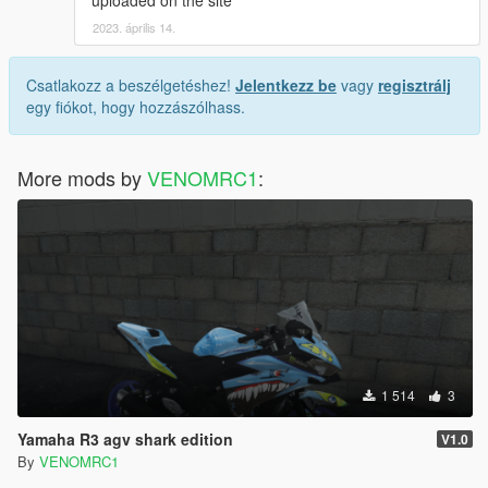
2023. április 14.
Csatlakozz a beszélgetéshez!
Jelentkezz be
vagy
regisztrálj
egy fiókot, hogy hozzászólhass.
More mods by
VENOMRC1
:
1 514
3
Yamaha R3 agv shark edition
V1.0
By
VENOMRC1