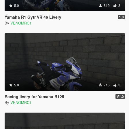
5.0
819
3
Yamaha R1 Gytr VR 46 Livery
1.0
By
VENOMRC1
5.0
715
3
Racing livery for Yamaha R125
V1.0
By
VENOMRC1