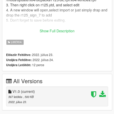
3. Then right click on r125.ytd, and select edit
4. A new window will open,select import or just simply drap and
drop the r125_sign_7 to add
5. Don't forget to save before exiting.
Livery : Me
Show Full Description
Credits : Thanks to Zenimo (Zen-Imogen) https://www.gta5-
LIBÉRIA
mods.com/users/Zen-Imogen
Original Mod : https://www.gta5-mods.com/vehicles/2019-
2022. július 23.
Először Feltöltve:
yamaha-yzf-r125-add-on-tuning-livery
2022. július 24.
Utoljára Feltöltve:
12 perce
Utoljára Letöltött:
All Versions
V1.0
(current)
567 letöltés
, 500 KB
2022. július 23.