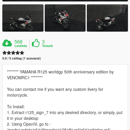
568
3
Letöltés
Tetszik
5.0 / 5 csillag (1 szavazat)
******** YAMAHA R125 worldgp 50th anniversary edition by
VENOMRC1 ********
You can contact me if you want any custom livery for
motorcycle.
To Install:
1. Extract r125_sign_7 into any desired directory, or simply, put
it in your desktop
2. Using OpenIV, go to :
/mods/update/x64/dlcpacks/r125/dlc.rpf/x64/vehicles.rpf/