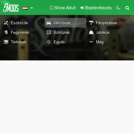
Show Adult
Bejelentkezés
Eszközök
Járművek
Fényezések
Fegyverek
Szkriptek
Játékos
Térképek
Egyéb
Még