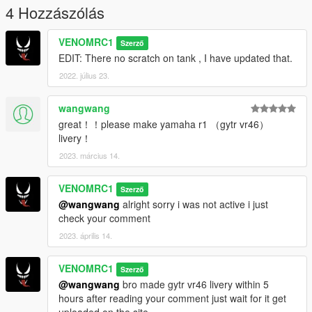
4 Hozzászólás
VENOMRC1
Szerző
EDIT: There no scratch on tank , I have updated that.
2022. július 23.
wangwang
great！！please make yamaha r1 （gytr vr46）
livery！
2023. március 14.
VENOMRC1
Szerző
@wangwang
alright sorry i was not active i just
check your comment
2023. április 14.
VENOMRC1
Szerző
@wangwang
bro made gytr vr46 livery within 5
hours after reading your comment just wait for it get
uploaded on the site