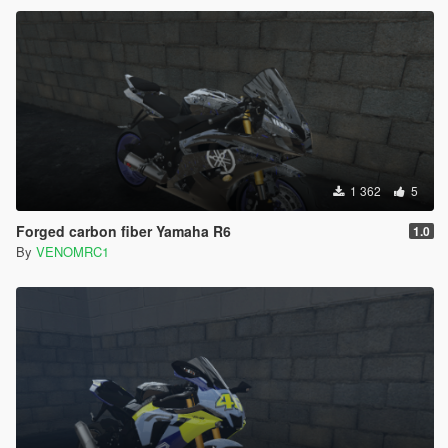
1 362
5
Forged carbon fiber Yamaha R6
1.0
By
VENOMRC1