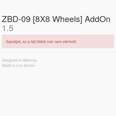
ZBD-09 [8X8 Wheels] AddOn
1.5
Sajnáljuk, ez a fájl többé már nem elérhető.
Designed in Alderney
Made in Los Santos