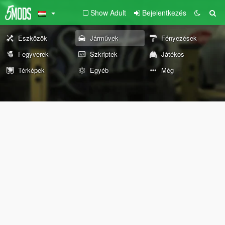
Show Adult
Bejelentkezés
Eszközök
Járművek
Fényezések
Fegyverek
Szkriptek
Játékos
Térképek
Egyéb
Még