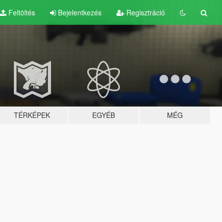
Feltöltés
Bejelentkezés
Regisztráció
TÉRKÉPEK
EGYÉB
MÉG