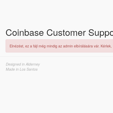
Coinbase Customer Support
Elnézést, ez a fájl még mindig az admin elbírálására vár. Kérlek,
Designed in Alderney
Made in Los Santos