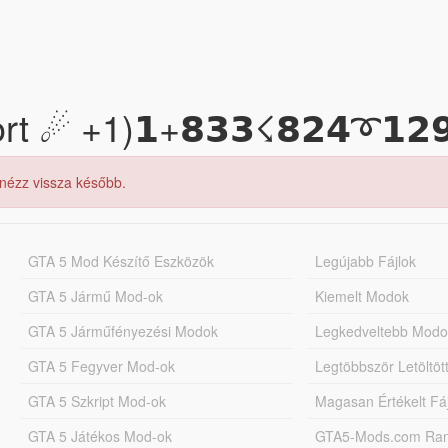
 ☄ +1)𝟭+𝟴𝟯𝟯☇𝟴𝟮𝟰➰𝟭𝟮
 nézz vissza később.
GTA 5 Mod Készítő Eszközök
Legújabb Fájlok
GTA 5 Jármű Mod-ok
Kiemelt Modok
GTA 5 Járműfényezési Modok
Legkedveltebb Modo
GTA 5 Fegyver Mod-ok
Legtöbbször Letöltö
GTA 5 Szkript Mod-ok
Magasan Értékelt Fá
GTA 5 Játékos Mod-ok
GTA5-Mods.com Rang