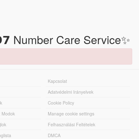
𝟵𝟳 Number Care Service✨
Kapcsolat
Adatvédelmi Irányelvek
k
Cookie Policy
tt Modok
Manage cookie settings
jlok
Felhasználási Feltételek
lista
DMCA