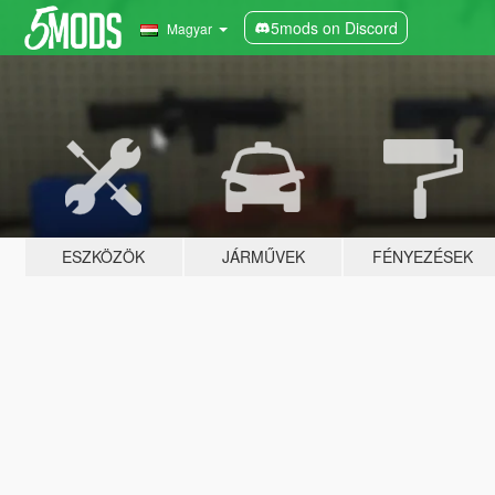
5mods on Discord
Magyar
ESZKÖZÖK
JÁRMŰVEK
FÉNYEZÉSEK