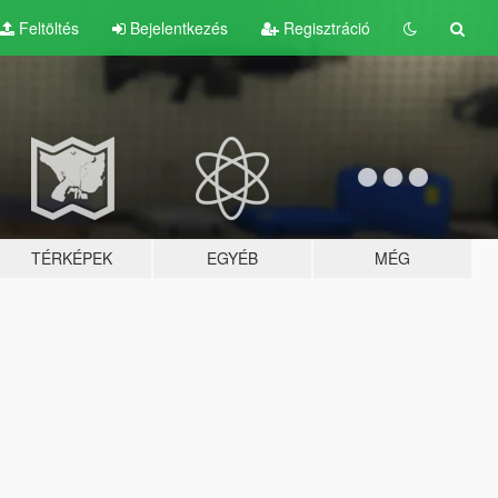
Feltöltés
Bejelentkezés
Regisztráció
TÉRKÉPEK
EGYÉB
MÉG