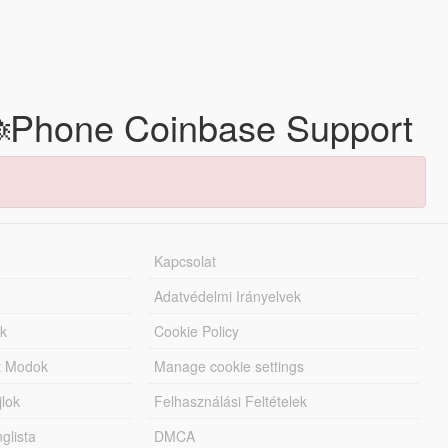
🐞Phone Coinbase Support
Kapcsolat
Adatvédelmi Irányelvek
k
Cookie Policy
tt Modok
Manage cookie settings
jlok
Felhasználási Feltételek
lista
DMCA