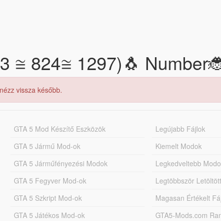
833 ≅ 824≅ 1297)🐧 Number
 nézz vissza később.
GTA 5 Mod Készítő Eszközök
Legújabb Fájlok
GTA 5 Jármű Mod-ok
Kiemelt Modok
GTA 5 Járműfényezési Modok
Legkedveltebb Modo
GTA 5 Fegyver Mod-ok
Legtöbbször Letöltö
GTA 5 Szkript Mod-ok
Magasan Értékelt Fá
GTA 5 Játékos Mod-ok
GTA5-Mods.com Rang