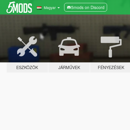
5mods on Discord
Magyar
ESZKÖZÖK
JÁRMŰVEK
FÉNYEZÉSEK