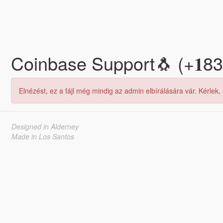
Coinbase Support🐧 (+𝟏
Elnézést, ez a fájl még mindig az admin elbírálására vár. Kérlek,
Designed in Alderney
Made in Los Santos