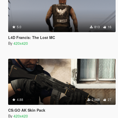
5.0
813
16
L4D Francis: The Lost MC
By
420x420
4.88
2 868
27
CS:GO AK Skin Pack
By
420x420