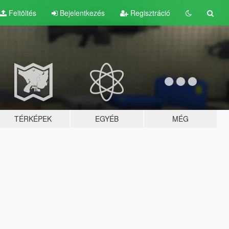
Feltöltés
Bejelentkezés
Regisztráció
TÉRKÉPEK
EGYÉB
MÉG