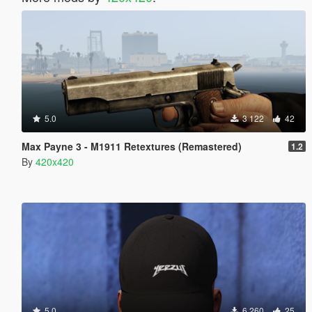
5.0
3 122
42
Max Payne 3 - M1911 Retextures (Remastered)
1.2
By
420x420
5.0
6 260
25