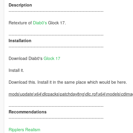
Description
----------------------------------------------------------------
Retexture of
Diab0's
Glock 17.
----------------------------------------------------------------
Installation
----------------------------------------------------------------
Download Diab0's
Glock 17
Install it.
Download this. Install it in the same place which would be here.
mods\update\x64\dlcpacks\patchday8ng\dlc.rpf\x64\models\cdima
----------------------------------------------------------------
Recommendations
----------------------------------------------------------------
Ripplers Realism