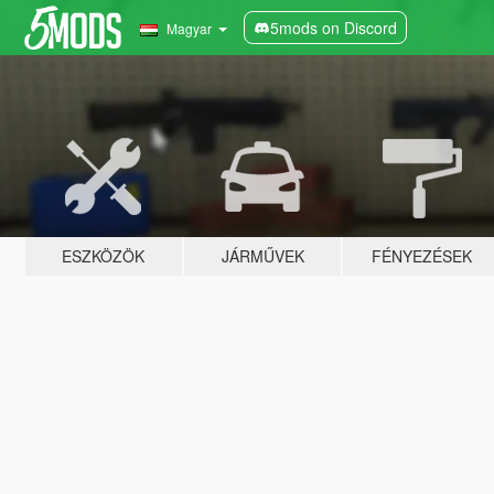
5mods on Discord
Magyar
ESZKÖZÖK
JÁRMŰVEK
FÉNYEZÉSEK