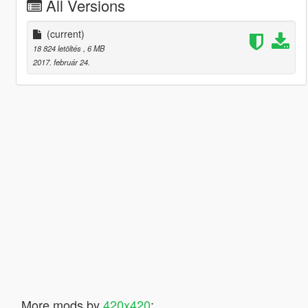
All Versions
(current)
18 824 letöltés
, 6 MB
2017. február 24.
More mods by
420x420
: