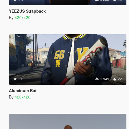
YEEZUS Strapback
By
420x420
5.0
1 949
22
Aluminum Bat
By
420x420