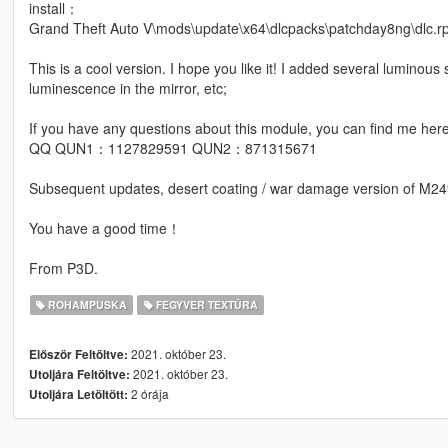
install：
Grand Theft Auto V\mods\update\x64\dlcpacks\patchday8ng\dlc.r
This is a cool version. I hope you like it! I added several luminous 
luminescence in the mirror, etc;
If you have any questions about this module, you can find me here
QQ QUN1：1127829591 QUN2：871315671
Subsequent updates, desert coating / war damage version of M24
You have a good time！
From P3D.
ROHAMPUSKA
FEGYVER TEXTÚRA
2021. október 23.
Először Feltöltve:
2021. október 23.
Utoljára Feltöltve:
2 órája
Utoljára Letöltött: