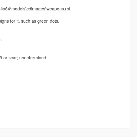
pf\x64\models\cdimages\weapons.rpf
signs for it, such as green dots,
.
9 or scar; undetermined