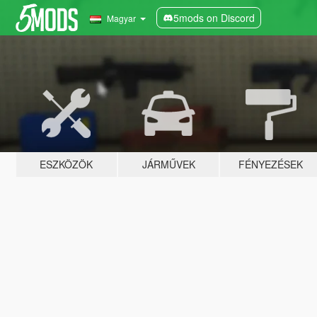
5mods on Discord
Magyar
ESZKÖZÖK
JÁRMŰVEK
FÉNYEZÉSEK