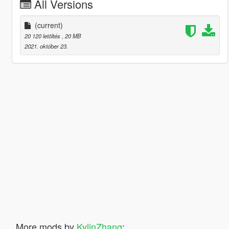
All Versions
(current)
20 120 letöltés
, 20 MB
2021. október 23.
More mods by
KylinZhang
: