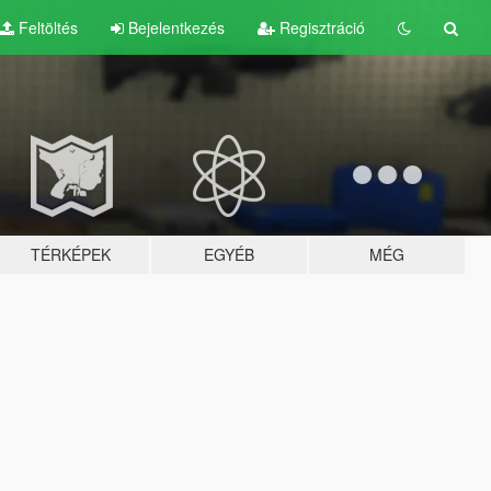
Feltöltés
Bejelentkezés
Regisztráció
TÉRKÉPEK
EGYÉB
MÉG