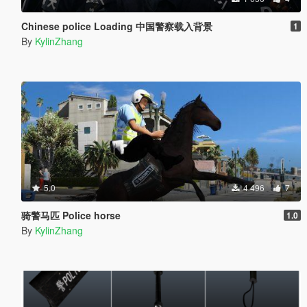
Chinese police Loading 中国警察载入背景
1
By
KylinZhang
5.0
4 496
7
骑警马匹 Police horse
1.0
By
KylinZhang