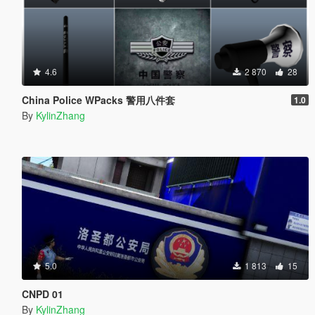
4.6
2 870
28
China Police WPacks 警用八件套
1.0
By
KylinZhang
5.0
1 813
15
CNPD 01
By
KylinZhang