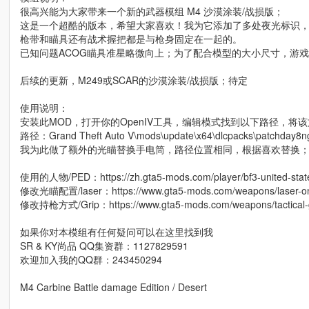
很高兴能为大家带来一个新的武器模组 M4 沙漠涂装/战损版；
这是一个超酷的版本，希望大家喜欢！我为它添加了多处夜光标识
枪带和瞄具还有战术握把都是与枪身固定在一起的。
已知问题ACOG瞄具准星略微向上；为了配合模型的大小尺寸，游戏
后续的更新，M249或SCAR的沙漠涂装/战损版；待定
使用说明：
安装此MOD，打开你的OpenIV工具，编辑模式找到以下路径，将
路径：Grand Theft Auto V\mods\update\x64\dlcpacks\patchday8ng\
我为此做了额外的光瞄替换手电筒，路径位置相同，根据喜欢替换
使用的人物/PED：https://zh.gta5-mods.com/player/bf3-united-state
修改光瞄配置/laser：https://www.gta5-mods.com/weapons/laser-on-f
修改持枪方式/Grip：https://www.gta5-mods.com/weapons/tactical-
如果你对本模组有任何疑问可以在这里找到我
SR & KY尚品 QQ集资群：1127829591
欢迎加入我的QQ群：243450294
M4 Carbine Battle damage Edition / Desert