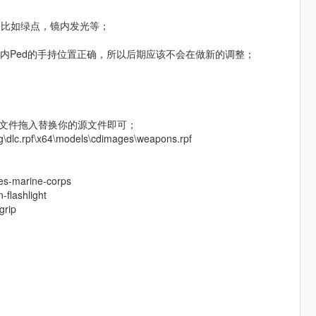
，比如绿点，镜内发光等；
内Ped的手持位置正确，所以后期应该不会在做新的调整；
该文件拖入替换你的源文件即可；
dlc.rpf\x64\models\cdimages\weapons.rpf
；
s-marine-corps
lashlight
grip