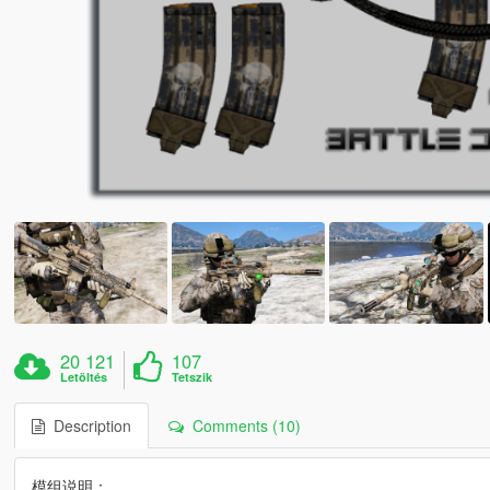
20 121
107
Letöltés
Tetszik
Description
Comments (10)
模组说明：