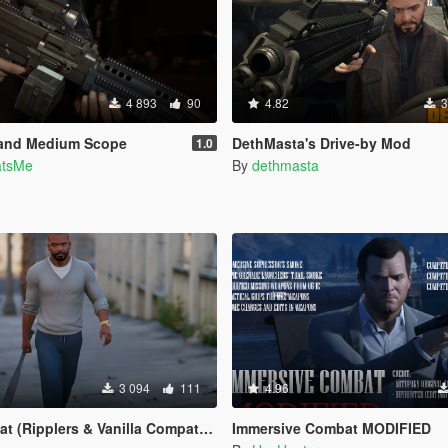
4 893
90
4.82
3
p and Medium Scope
DethMasta's Drive-by Mod
1.0
atsMe
By
dethmasta
3 094
111
4.96
Ripplers & Vanilla Compatibility)
Immersive Combat MODIFIED