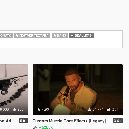
BHATÓ
FEGYVER TEXTÚRA
HANG
BEÁLLÍTÁS
8 068
256
4.93
51 771
251
On Pack
Custom Muzzle Core Effects [Legacy]
0.01
3.4.1
By
MaxLuk