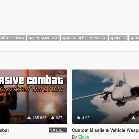
RÉTES PUSKA
ROHAMPUSKA
MESTERLÖVÉSZ PUSKA
NEHÉZ
DO
165 896
627
4.93
1
mbat
Custom Missile & Vehicle Weapon Add-
1.9 Enchanced
By
Elope