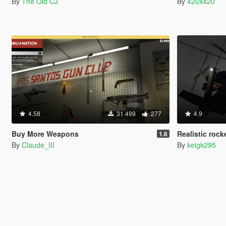
By
The Old CJ
By
420x420
4.58
31 499
277
4.9
Buy More Weapons
Realistic rock
1.6
By
Claude_III
By
keigk295