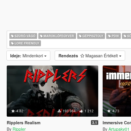
SZÚRÓ-VÁGÓ
MAROKLŐFEGYVER
GÉPPISZTOLY
PDW
SÖ
LORE FRIENDLY
Ideje:
Mindenkori
Rendezés
Magasan Értékelt
4.82
193 964
1 212
4.73
Ripplers Realism
Immersive Co
3.1
By
Rippler
By
Artupaky01