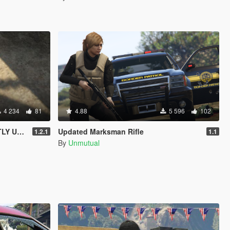
4 234
81
4.88
5 596
102
PORTED
Updated Marksman Rifle
1.2.1
1.1
By
Unmutual