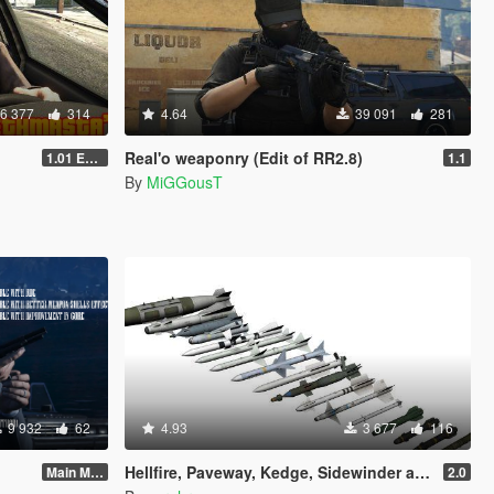
6 377
314
4.64
39 091
281
Real'o weaponry (Edit of RR2.8)
1.01 Extreme Version
1.1
By
MiGGousT
9 932
62
4.93
3 677
116
Hellfire, Paveway, Kedge, Sidewinder and Tiayan Vehicle Weapons
Main Mod 1.8.4
2.0