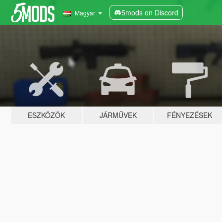
5mods on Discord
Magyar
ESZKÖZÖK
JÁRMŰVEK
FÉNYEZÉSEK