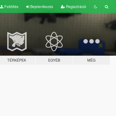
Feltöltés
Bejelentkezés
Regisztráció
TÉRKÉPEK
EGYÉB
MÉG