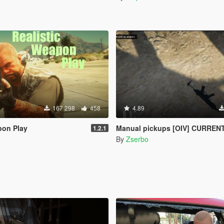
167 298
458
4.89
pon Play
Manual pickups [OIV] CURRENTLY UNSUP
1.2.1
By
Zserbo