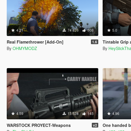
4.21
74 826
508
5.0
Real Flamethrower [Add-On]
Tintable Gri
1.6
By
OHMYMODZ
By
HeySlickTh
4.59
15 528
145
4.96
WARSTOCK PROYECT-Weapons
One handed bat (
v2