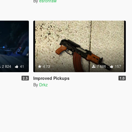
By
esrohraw
2 824
41
4.73
7 686
157
Improved Pickups
2.3
1.0
By
Drkz