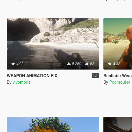
4.98
5 280
83
4.32
WEAPON ANIMATION FIX
Realistic Wea
1.1
By
vivomods
By
Poorsoul44