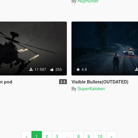
By
HuyHunter
11 597
255
4.9
et pod
Visible Bullets(OUTDATED)
2.5
By
SuperKaioken
«
1
2
3
...
8
9
10
»