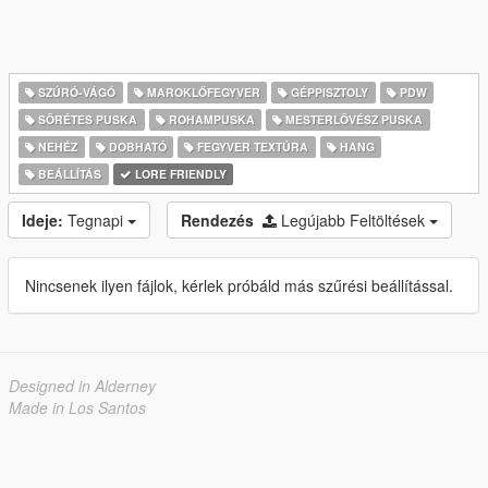
SZÚRÓ-VÁGÓ
MAROKLŐFEGYVER
GÉPPISZTOLY
PDW
SÖRÉTES PUSKA
ROHAMPUSKA
MESTERLÖVÉSZ PUSKA
NEHÉZ
DOBHATÓ
FEGYVER TEXTÚRA
HANG
BEÁLLÍTÁS
LORE FRIENDLY
Ideje:
Tegnapi
Rendezés
Legújabb Feltöltések
Nincsenek ilyen fájlok, kérlek próbáld más szűrési beállítással.
Designed in Alderney
Made in Los Santos