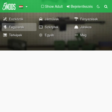
Show Adult
Bejelentkezés
Eszközök
Járművek
Fényezések
Fegyverek
Szkriptek
Játékos
Térképek
Egyéb
Még