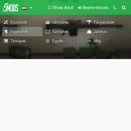
Show Adult
Bejelentkezés
Eszközök
Járművek
Fényezések
Fegyverek
Szkriptek
Játékos
Térképek
Egyéb
Még