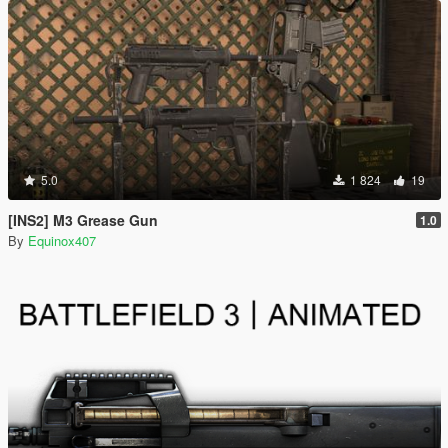
5.0
1 824
19
[INS2] M3 Grease Gun
1.0
By
Equinox407