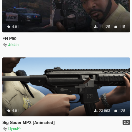
4.91
11 125
115
FN P90
By
Jridah
4.91
23 963
128
Sig Sauer MPX [Animated]
2.0
By
DynsPr