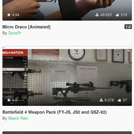
4.94
49 625
219
Micro Draco [Animated]
1.0
By
DynsPr
5.0
6 278
57
Battlefield 4 Weapon Pack (FY-JS, JS2 and QSZ-92)
By
March Rain