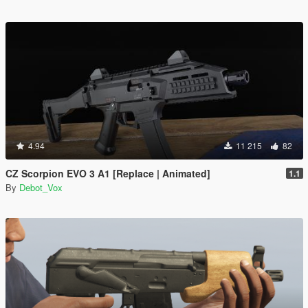
4.94
11 215
82
CZ Scorpion EVO 3 A1 [Replace | Animated]
1.1
By
Debot_Vox