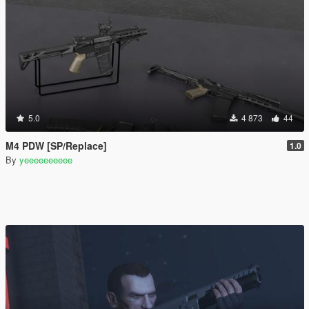
5.0
4 873
44
M4 PDW [SP/Replace]
1.0
By
yeeeeeeeeee