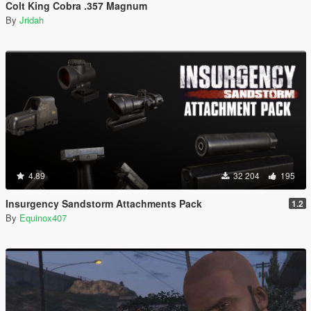
Colt King Cobra .357 Magnum
By
Jridah
4.89
32 204
195
Insurgency Sandstorm Attachments Pack
1.2
By
Equinox407