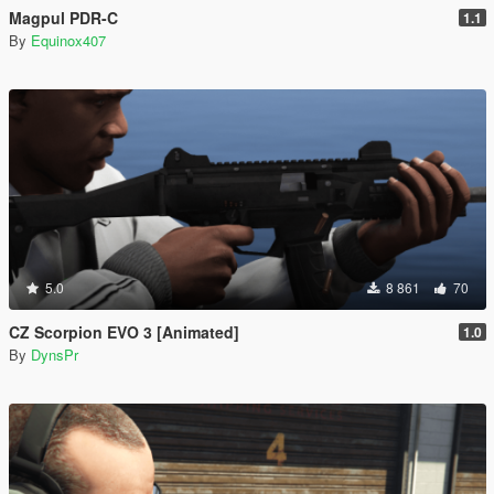
Magpul PDR-C
1.1
By
Equinox407
5.0
8 861
70
CZ Scorpion EVO 3 [Animated]
1.0
By
DynsPr