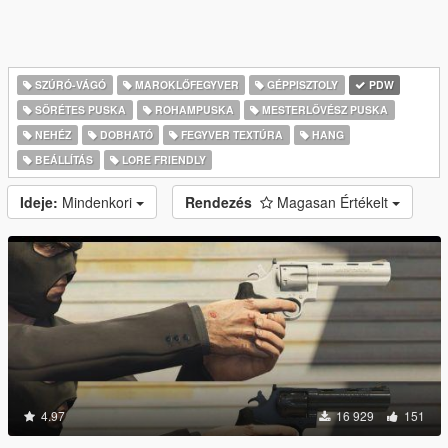
SZÚRÓ-VÁGÓ
MAROKLŐFEGYVER
GÉPPISZTOLY
PDW
SÖRÉTES PUSKA
ROHAMPUSKA
MESTERLÖVÉSZ PUSKA
NEHÉZ
DOBHATÓ
FEGYVER TEXTÚRA
HANG
BEÁLLÍTÁS
LORE FRIENDLY
Ideje:
Mindenkori
Rendezés
Magasan Értékelt
4.97
16 929
151