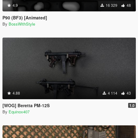
4.9
16 329
48
P90 (BF3) [Animated]
By
BossWithStyle
4.88
4 114
43
[WOG] Beretta PM-12S
1.0
By
Equinox407