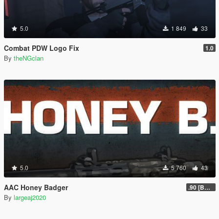
5.0
1 849
33
Combat PDW Logo Fix
1.0
By
theNGclan
5.0
5 760
43
AAC Honey Badger
.90 [BETA]
By
largeaj2020