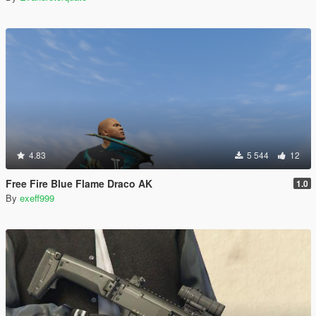
4.83
5 544
12
Free Fire Blue Flame Draco AK
1.0
By
exeff999