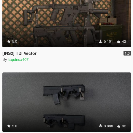
5.0
5 101
42
[INS2] TDI Vector
1.0
By
Equinox407
5.0
3 888
32