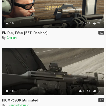
5.0
3 458
27
FN P90, PS90 [EFT, Replace]
1.0
By
Civilian
4.83
1 158
13
HK MP5SD6 [Animated]
1.0
By
Evandrotorquato