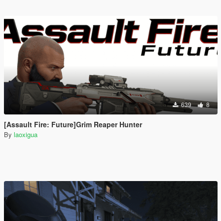
639
8
[Assault Fire: Future]Grim Reaper Hunter
By
laoxigua