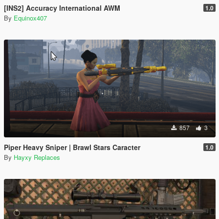
[INS2] Accuracy International AWM
1.0
By
Equinox407
857
3
Piper Heavy Sniper | Brawl Stars Caracter
1.0
By
Hayxy Replaces