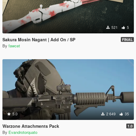
521
5
Sakura Mosin Nagant | Add On / SP
FINAL
By
fawcet
5.0
2 649
35
Warzone Attachments Pack
1.0
By
Evandrotorquato