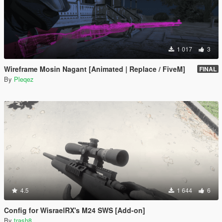
1 017
3
Wireframe Mosin Nagant [Animated | Replace / FiveM]
FINAL
By
Pleqez
4.5
1 644
6
Config for WisraelRX's M24 SWS [Add-on]
By
trash8