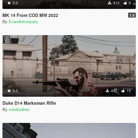
5.0
413
8
MK 14 From COD MW 2022
1.0
By
Evandrotorquato
5.0
497
15
Duke D14 Marksman Rifle
By
voodoodres