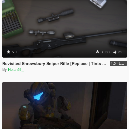
5.0
3 083
52
Revisited Shrewsbury Sniper Rifle [Replace | Tints | Lore-Friendly]
1.0 - Legacy
By
Nolan51_