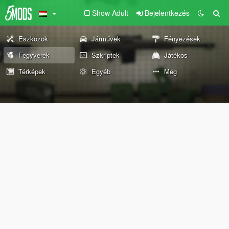
Show Adult
Bejelentkezés
Eszközök
Járművek
Fényezések
Fegyverek
Szkriptek
Játékos
Térképek
Egyéb
Még