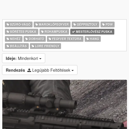
SZÚRÓ-VÁGÓ
MAROKLŐFEGYVER
GÉPPISZTOLY
PDW
SÖRÉTES PUSKA
ROHAMPUSKA
MESTERLÖVÉSZ PUSKA
NEHÉZ
DOBHATÓ
FEGYVER TEXTÚRA
HANG
BEÁLLÍTÁS
LORE FRIENDLY
Ideje:
Mindenkori
Rendezés
Legújabb Feltöltések