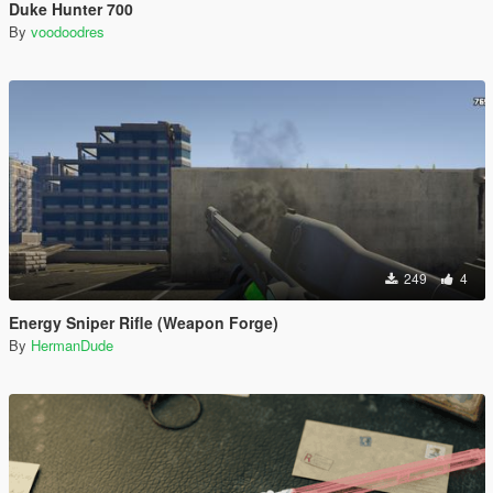
Duke Hunter 700
By
voodoodres
249
4
Energy Sniper Rifle (Weapon Forge)
By
HermanDude