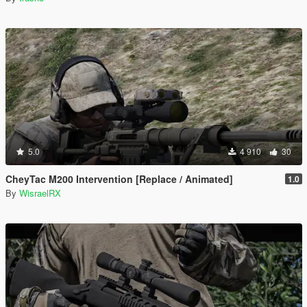
5.0
4 910
30
CheyTac M200 Intervention [Replace / Animated]
1.0
By
WisraelRX