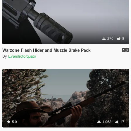
270
8
Warzone Flash Hider and Muzzle Brake Pack
1.0
By
Evandrotorquato
5.0
1 068
17