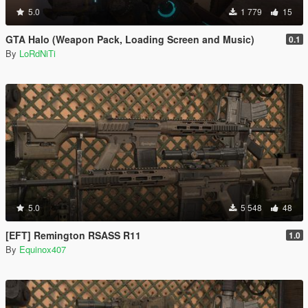
5.0
1 779
15
GTA Halo (Weapon Pack, Loading Screen and Music)
0.1
By
LoRdNiTi
5.0
5 548
48
[EFT] Remington RSASS R11
1.0
By
Equinox407