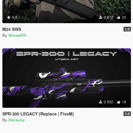
5.0
3 672
23
M24 SWS
1.0
By
WisraelRX
2 502
18
SPR-300 LEGACY (Replace | FiveM)
1.0
By
Macaulay