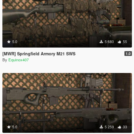
5.0
5 680
55
[MWR] Springfield Armory M21 SWS
1.0
By
Equinox407
5.0
5 259
33