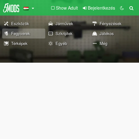
Show Adult
Bejelentkezés
Eszközök
Járművek
Fényezések
Fegyverek
Szkriptek
Játékos
Térképek
Egyéb
Még