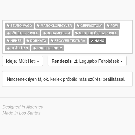
SZÚRÓ-VÁGÓ
MAROKLŐFEGYVER
GÉPPISZTOLY
PDW
SÖRÉTES PUSKA
ROHAMPUSKA
MESTERLÖVÉSZ PUSKA
NEHÉZ
DOBHATÓ
FEGYVER TEXTÚRA
HANG
BEÁLLÍTÁS
LORE FRIENDLY
Ideje:
Múlt Heti
Rendezés
Legújabb Feltöltések
Nincsenek ilyen fájlok, kérlek próbáld más szűrési beállítással.
Designed in Alderney
Made in Los Santos