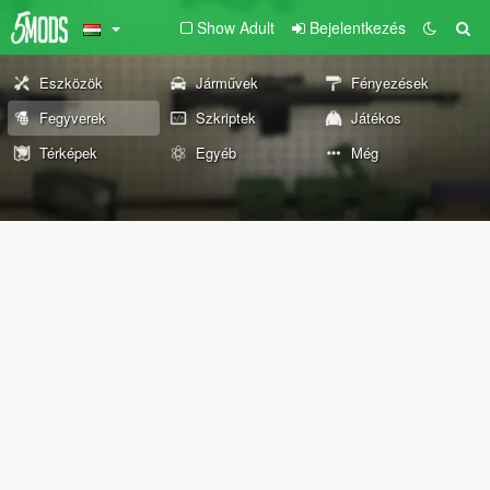
Show Adult
Bejelentkezés
Eszközök
Járművek
Fényezések
Fegyverek
Szkriptek
Játékos
Térképek
Egyéb
Még