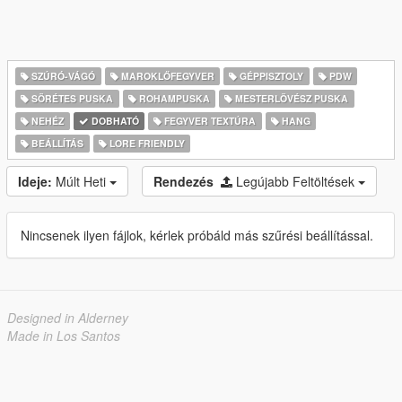
SZÚRÓ-VÁGÓ
MAROKLŐFEGYVER
GÉPPISZTOLY
PDW
SÖRÉTES PUSKA
ROHAMPUSKA
MESTERLÖVÉSZ PUSKA
NEHÉZ
DOBHATÓ
FEGYVER TEXTÚRA
HANG
BEÁLLÍTÁS
LORE FRIENDLY
Ideje:
Múlt Heti
Rendezés
Legújabb Feltöltések
Nincsenek ilyen fájlok, kérlek próbáld más szűrési beállítással.
Designed in Alderney
Made in Los Santos