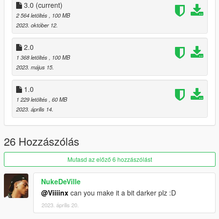
V 2.0
3.0
(current)
Added a Magazine.
2 564 letöltés
, 100 MB
Fixed a bug where the mag release moves while reloading in
2023. október 12.
first person.
Added a custom black skin. (Due to the light in GTA the
2.0
weapon might appear gray and not black)
1 368 letöltés
, 100 MB
2023. május 15.
If you have any questions or found a bug, please write a
command and I´ll try to reply
1.0
1 229 letöltés
, 60 MB
2023. április 14.
26 Hozzászólás
Mutasd az előző 6 hozzászólást
NukeDeVille
@Viiiinx
can you make it a bit darker plz :D
2023. április 20.