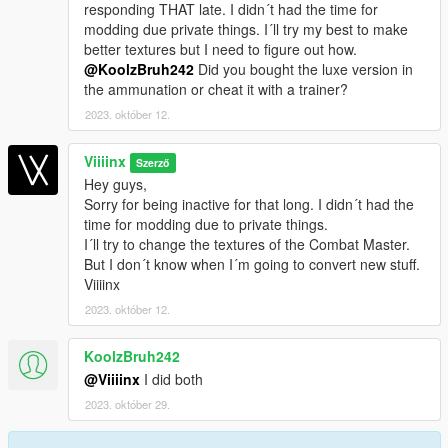
responding THAT late. I didn´t had the time for
modding due private things. I´ll try my best to make
better textures but I need to figure out how.
@KoolzBruh242
Did you bought the luxe version in
the ammunation or cheat it with a trainer?
2023. október 12.
Viiiinx
Szerző
Hey guys,
Sorry for being inactive for that long. I didn´t had the
time for modding due to private things.
I´ll try to change the textures of the Combat Master.
But I don´t know when I´m going to convert new stuff.
Viiiinx
2023. október 12.
KoolzBruh242
@Viiiinx
I did both
2023. október 29.