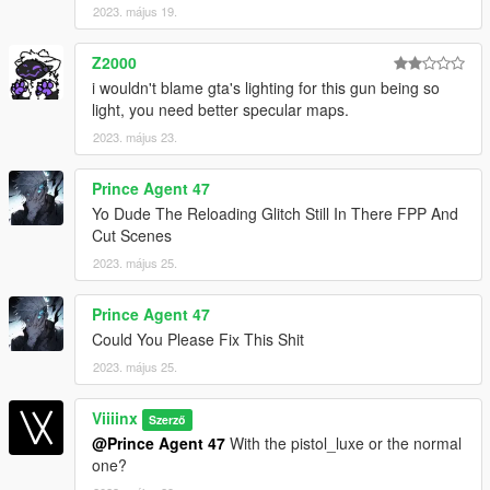
2023. május 19.
Z2000
i wouldn't blame gta's lighting for this gun being so
light, you need better specular maps.
2023. május 23.
Prince Agent 47
Yo Dude The Reloading Glitch Still In There FPP And
Cut Scenes
2023. május 25.
Prince Agent 47
Could You Please Fix This Shit
2023. május 25.
Viiiinx
Szerző
@Prince Agent 47
With the pistol_luxe or the normal
one?