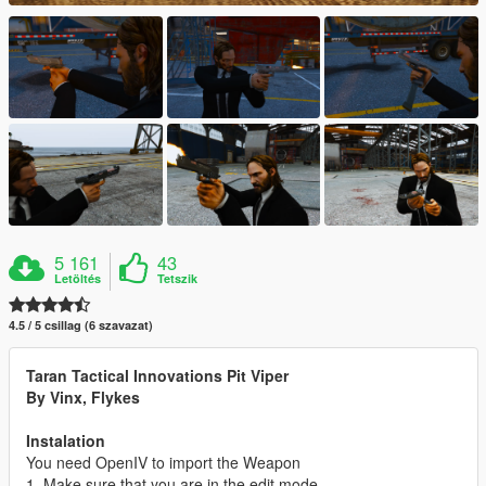
5 161
43
Letöltés
Tetszik
4.5 / 5 csillag (6 szavazat)
Taran Tactical Innovations Pit Viper
By Vinx, Flykes
Instalation
You need OpenIV to import the Weapon
1. Make sure that you are in the edit mode