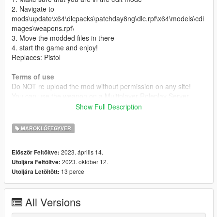
2. Navigate to
mods\update\x64\dlcpacks\patchday8ng\dlc.rpf\x64\models\cdi
mages\weapons.rpf\
3. Move the modded files in there
4. start the game and enjoy!
Replaces: Pistol
Terms of use
Do NOT re upload the mod without permission on any site!
You can use the weapon on a Multiplayer Roleplay Server
Show Full Description
Credits
Vinx: Converting the Weapon to GTAV
MAROKLŐFEGYVER
Flykes: Modeling and textureing the Weapon.
You Can find him/her here
2023. április 14.
Először Feltöltve:
Original Model
2023. október 12.
Utoljára Feltöltve:
I´ve got the permission to convert the model
13 perce
Utoljára Letöltött:
Changelog
V3.0
All Versions
Added a specular map. The Weapon shouldn´t now be looking
chromy