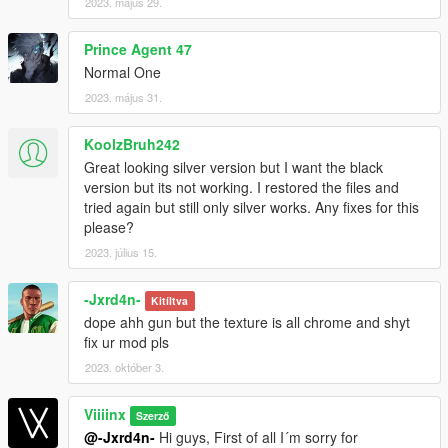
2023. május 29.
Prince Agent 47
Normal One
2023. május 31.
KoolzBruh242
Great looking silver version but I want the black
version but its not working. I restored the files and
tried again but still only silver works. Any fixes for this
please?
2023. július 15.
-Jxrd4n-
Kitíltva
dope ahh gun but the texture is all chrome and shyt
fix ur mod pls
2023. október 3.
Viiiinx
Szerző
@-Jxrd4n-
Hi guys, First of all I´m sorry for