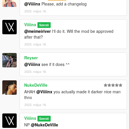
@Viiiinx
Please, add a changelog
2023. május 18.
Viiiinx
Szerző
@meimeiriver
I‘ll do it. Will the mod be approved
after that?
2023. május 18.
Reyser
@Viiiinx
see if it does ^^
2023. május 18.
NukeDeVille
AHAH
@Viiiinx
you actually made it darker nice man
thnx
2023. május 18.
Viiiinx
Szerző
NP
@NukeDeVille