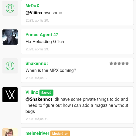
MrDuX
@Viiiinx
awesome
2023. április 20.
Prince Agent 47
Fix Reloading Glitch
2023. április 23.
Shakennot
When is the MPX coming?
2023. május 5.
Viiiinx
Szerző
@Shakennot
Idk have some private things to do and
i need to figure out how i can add a magazine without
bugs
2023. május 12.
meimeiriver
Moderátor