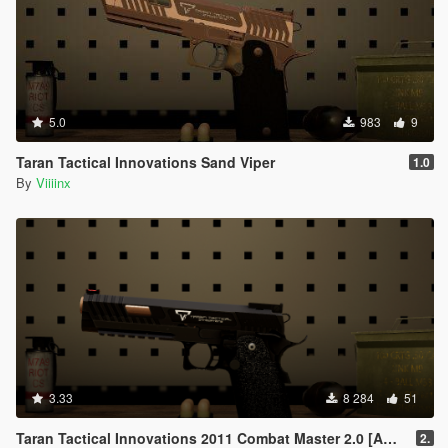
5.0
983
9
Taran Tactical Innovations Sand Viper
1.0
By
Viiiinx
3.33
8 284
51
Taran Tactical Innovations 2011 Combat Master 2.0 [ANIMATED]
2.