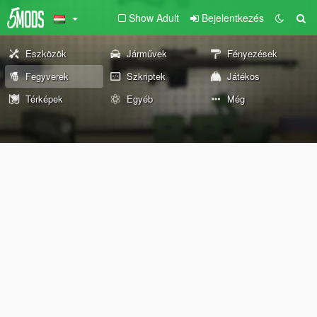
Show Adult
Bejelentkezés
Eszközök
Járművek
Fényezések
Fegyverek
Szkriptek
Játékos
Térképek
Egyéb
Még