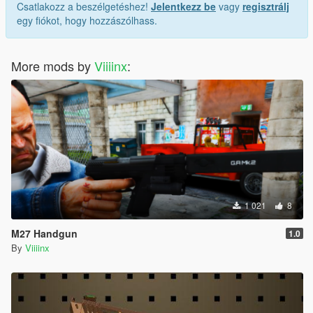
Csatlakozz a beszélgetéshez!
Jelentkezz be
vagy
regisztrálj
egy fiókot, hogy hozzászólhass.
More mods by
Viiiinx
:
1 021
8
M27 Handgun
1.0
By
Viiiinx