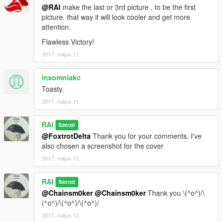
@RAI
make the last or 3rd picture , to be the first
picture. that way it will look cooler and get more
attention.
Flawless Victory!
2017. május 11.
insomniakc
Toasty.
2017. május 11.
RAI
Szerző
@FoxtrotDelta
Thank you for your comments. I've
also chosen a screenshot for the cover
2017. május 12.
RAI
Szerző
@Chainsm0ker
@Chainsm0ker
Thank you \(^o^)/\
(^o^)/\(^o^)/\(^o^)/
2017. május 12.