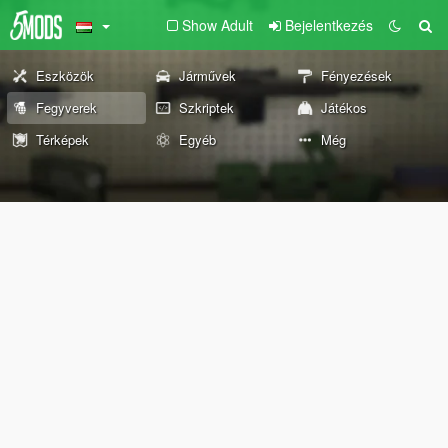
Show Adult
Bejelentkezés
Eszközök
Járművek
Fényezések
Fegyverek
Szkriptek
Játékos
Térképek
Egyéb
Még