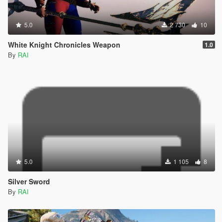
5.0
2 730
10
White Knight Chronicles Weapon
1.0
By
RAI
5.0
1 105
8
Silver Sword
By
RAI