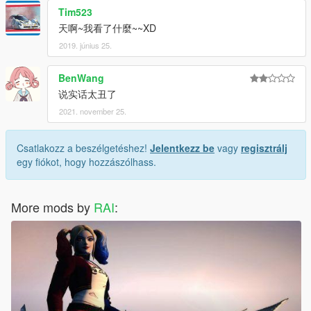
Tim523
天啊~我看了什麼~~XD
2019. június 25.
BenWang
说实话太丑了
2021. november 25.
Csatlakozz a beszélgetéshez!
Jelentkezz be
vagy
regisztrálj
egy fiókot, hogy hozzászólhass.
More mods by
RAI
: