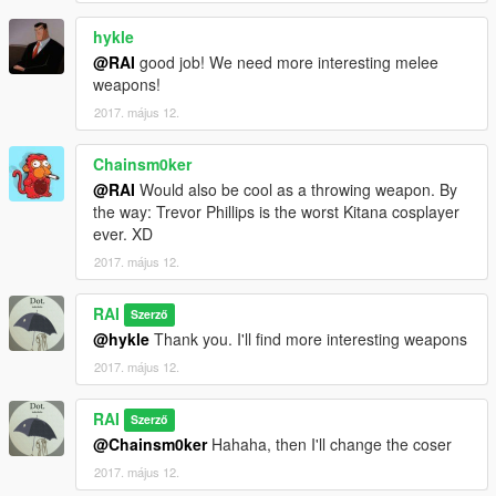
hykle
@RAI
good job! We need more interesting melee
weapons!
2017. május 12.
Chainsm0ker
@RAI
Would also be cool as a throwing weapon. By
the way: Trevor Phillips is the worst Kitana cosplayer
ever. XD
2017. május 12.
RAI
Szerző
@hykle
Thank you. I'll find more interesting weapons
2017. május 12.
RAI
Szerző
@Chainsm0ker
Hahaha, then I'll change the coser
2017. május 12.