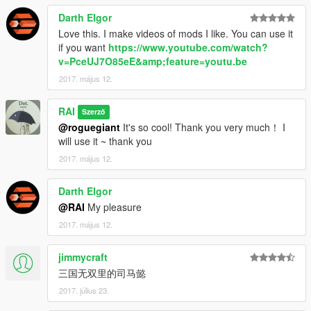
Darth Elgor
Love this. I make videos of mods I like. You can use it
if you want
https://www.youtube.com/watch?
v=PceUJ7O85eE&amp;feature=youtu.be
2017. május 12.
RAI
Szerző
@roguegiant
It's so cool! Thank you very much！ I
will use it ~ thank you
2017. május 12.
Darth Elgor
@RAI
My pleasure
2017. május 12.
jimmycraft
三国无双里的司马懿
2017. július 23.