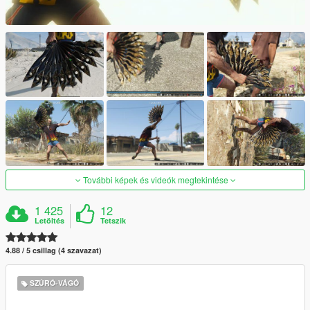
További képek és videók megtekintése
1 425
12
Letöltés
Tetszik
4.88 / 5 csillag (4 szavazat)
SZÚRÓ-VÁGÓ