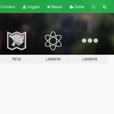
lt
Content
Unggah
Masuk
Daftar
PETA
LAINNYA
LAINNYA