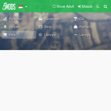
Show Adult
Masuk
Peralatan
Kendaraan
Cat
Senjata
Skrip
Pemain
Peta
Lainnya
Lainnya