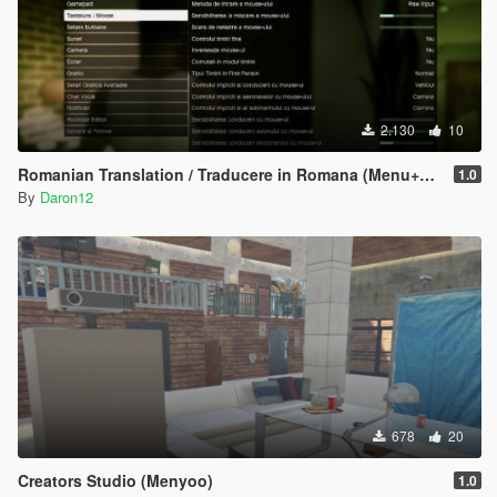
2.130
10
Romanian Translation / Traducere in Romana (Menu+Prologue)
1.0
By
Daron12
678
20
Creators Studio (Menyoo)
1.0