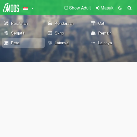
Show Adult
Masuk
Peralatan
Kendaraan
Cat
Senjata
Skrip
Pemain
Peta
Lainnya
Lainnya