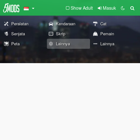
Show Adult
Masuk
Peralatan
Kendaraan
Cat
Senjata
Skrip
Pemain
Peta
Lainnya
Lainnya