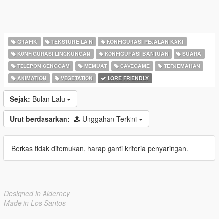
GRAFIK
TEKSTURE LAIN
KONFIGURASI PEJALAN KAKI
KONFIGURASI LINGKUNGAN
KONFIGURASI BANTUAN
SUARA
TELEPON GENGGAM
MEMUAT
SAVEGAME
TERJEMAHAN
ANIMATION
VEGETATION
LORE FRIENDLY
Sejak:
Bulan Lalu
Urut berdasarkan:
Unggahan Terkini
Berkas tidak ditemukan, harap ganti kriteria penyaringan.
Designed in Alderney
Made in Los Santos