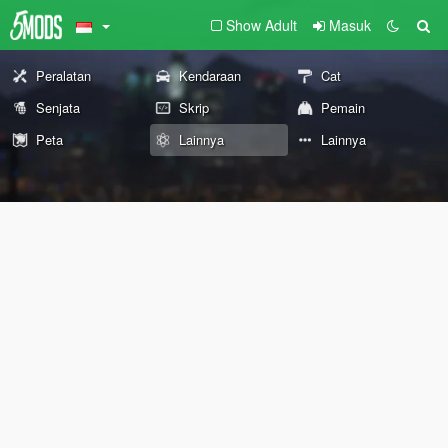
Show Adult
Masuk
Peralatan
Kendaraan
Cat
Senjata
Skrip
Pemain
Peta
Lainnya
Lainnya