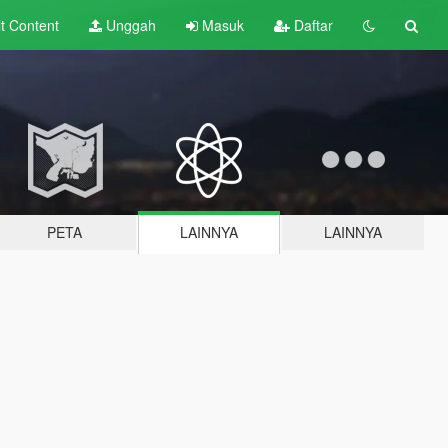
lt
Content
Unggah
Masuk
Daftar
PETA
LAINNYA
LAINNYA