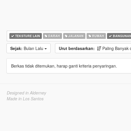
TEKSTURE LAIN
DARAH
JALANAN
RUMAH
BANGUNA
Sejak:
Bulan Lalu
Urut berdasarkan:
Paling Banyak
Berkas tidak ditemukan, harap ganti kriteria penyaringan.
Designed in Alderney
Made in Los Santos