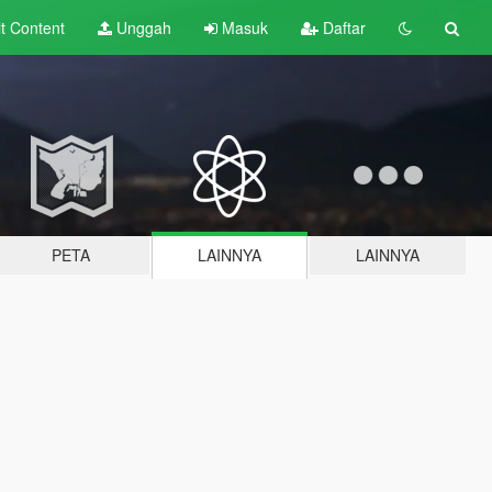
lt
Content
Unggah
Masuk
Daftar
PETA
LAINNYA
LAINNYA