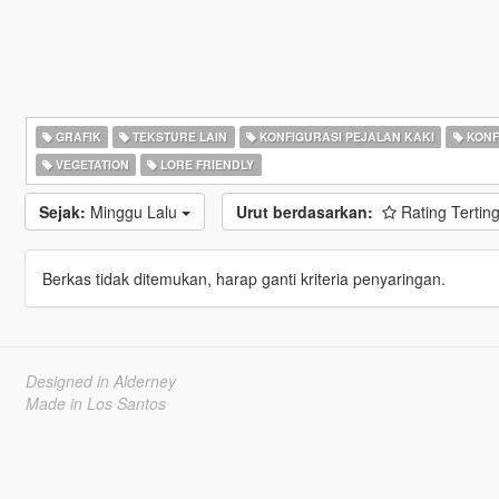
GRAFIK
TEKSTURE LAIN
KONFIGURASI PEJALAN KAKI
KONF
VEGETATION
LORE FRIENDLY
Sejak:
Minggu Lalu
Urut berdasarkan:
Rating Tertin
Berkas tidak ditemukan, harap ganti kriteria penyaringan.
Designed in Alderney
Made in Los Santos