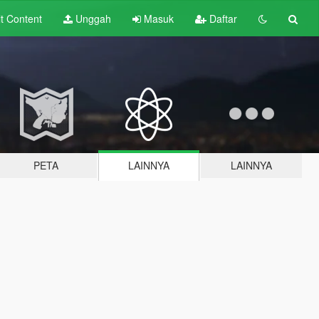
lt
Content
Unggah
Masuk
Daftar
PETA
LAINNYA
LAINNYA