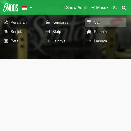
Show Adult
Masuk
Peralatan
Kendaraan
Cat
Senjata
Skrip
Pemain
Peta
Lainnya
Lainnya