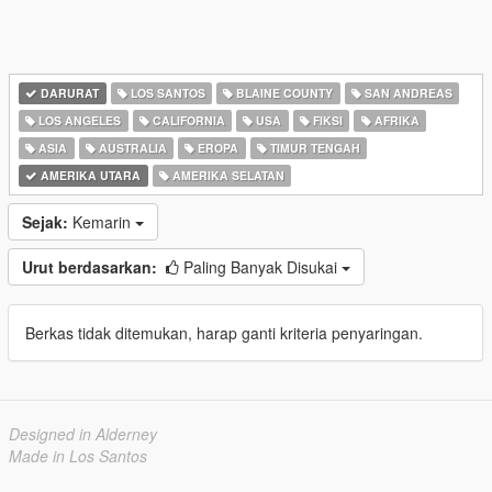
DARURAT
LOS SANTOS
BLAINE COUNTY
SAN ANDREAS
LOS ANGELES
CALIFORNIA
USA
FIKSI
AFRIKA
ASIA
AUSTRALIA
EROPA
TIMUR TENGAH
AMERIKA UTARA
AMERIKA SELATAN
Sejak:
Kemarin
Urut berdasarkan:
Paling Banyak Disukai
Berkas tidak ditemukan, harap ganti kriteria penyaringan.
Designed in Alderney
Made in Los Santos