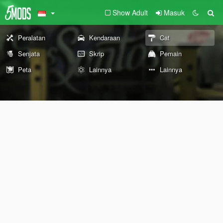
Show Adult
Masuk
Peralatan
Kendaraan
Cat
Senjata
Skrip
Pemain
Peta
Lainnya
Lainnya