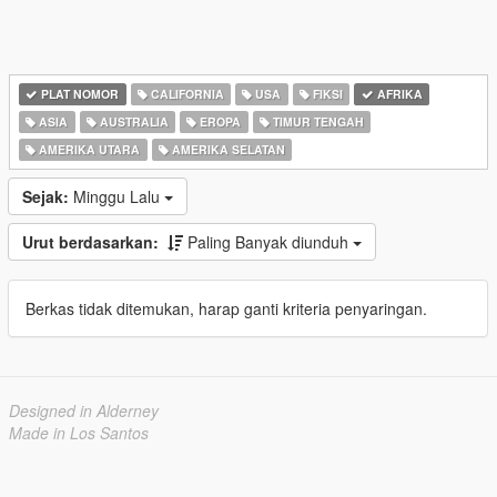
PLAT NOMOR
CALIFORNIA
USA
FIKSI
AFRIKA
ASIA
AUSTRALIA
EROPA
TIMUR TENGAH
AMERIKA UTARA
AMERIKA SELATAN
Sejak:
Minggu Lalu
Urut berdasarkan:
Paling Banyak diunduh
Berkas tidak ditemukan, harap ganti kriteria penyaringan.
Designed in Alderney
Made in Los Santos