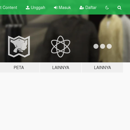
lt
Content
Unggah
Masuk
Daftar
PETA
LAINNYA
LAINNYA