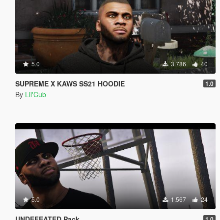
5.0
3.786
40
SUPREME X KAWS SS21 HOODIE
1.0
By
Lil'Cub
5.0
1.567
24
UNDEFEATED Pack
1.0