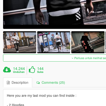
Perluas untuk melihat 
14.244
144
Unduhan
Suka
Description
Comments (25)
Here you are my last mod you can find inside :
- 2 Hoodies