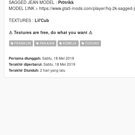
SAGGED JEAN MODEL :
Pr0trikk
MODEL LINK > https://www.gta5-mods.com/player/hq-2k-sagged-je
TEXTURES :
Lil'Cub
⚠ Textures are free, do what you want ⚠
FRANKLIN
PAKAIAN
KEMEJA
TUDUNG
Sabtu, 18 Mei 2019
Pertama diunggah:
Sabtu, 18 Mei 2019
Terakhir diperbarui:
2 hari yang lalu
Terakhir Diunduh: