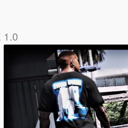
E
1.0