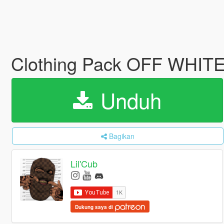
Clothing Pack OFF WHIT
Unduh
Bagikan
Lil'Cub
Dukung saya di