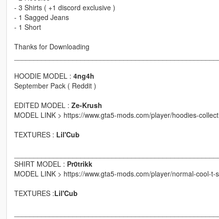
- 3 Shirts ( +1 discord exclusive )
- 1 Sagged Jeans
- 1 Short
Thanks for Downloading
____________________________________________________
HOODIE MODEL :
4ng4h
September Pack ( Reddit )
EDITED MODEL :
Ze-Krush
MODEL LINK > https://www.gta5-mods.com/player/hoodies-collect
TEXTURES :
Lil'Cub
____________________________________________________
SHIRT MODEL :
Pr0trikk
MODEL LINK > https://www.gta5-mods.com/player/normal-cool-t-shi
TEXTURES :
Lil'Cub
____________________________________________________