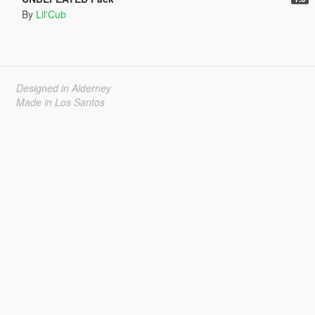
By
Lil'Cub
Designed in Alderney
Made in Los Santos