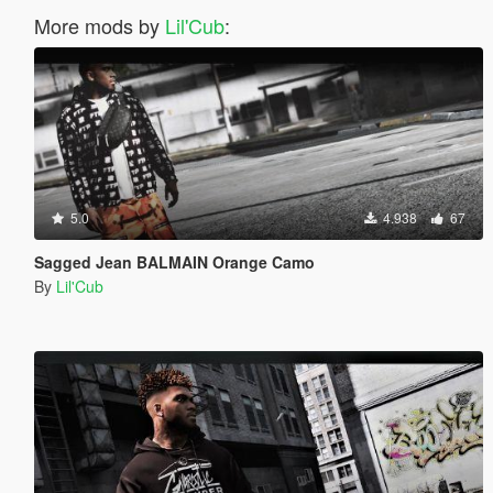
More mods by
Lil'Cub
:
5.0
4.938
67
Sagged Jean BALMAIN Orange Camo
By
Lil'Cub