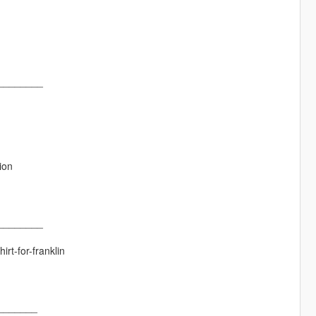
________
ion
________
rt-for-franklin
_______