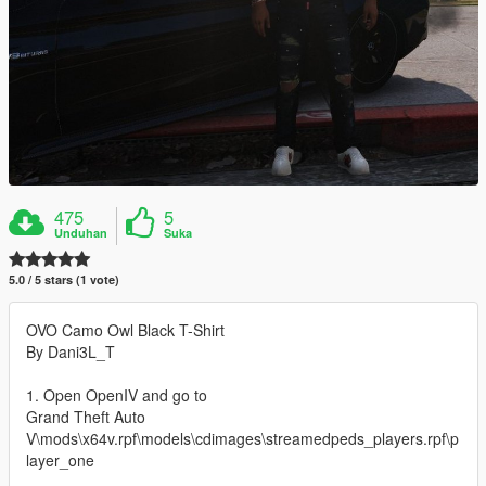
475
5
Unduhan
Suka
5.0 / 5 stars (1 vote)
OVO Camo Owl Black T-Shirt
By Dani3L_T
1. Open OpenIV and go to
Grand Theft Auto
V\mods\x64v.rpf\models\cdimages\streamedpeds_players.rpf\p
layer_one