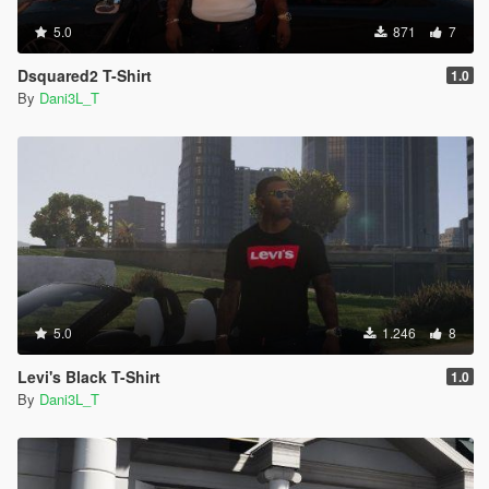
5.0
871
7
Dsquared2 T-Shirt
1.0
By
Dani3L_T
5.0
1.246
8
Levi's Black T-Shirt
1.0
By
Dani3L_T