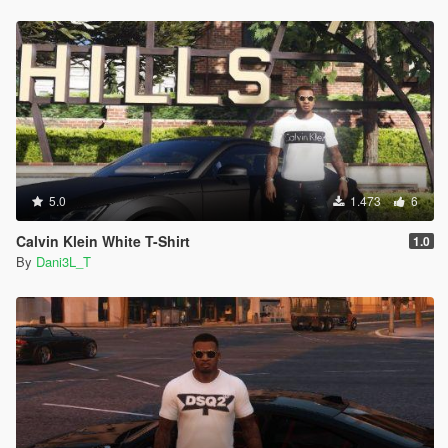
5.0
1.473
6
Calvin Klein White T-Shirt
1.0
By
Dani3L_T