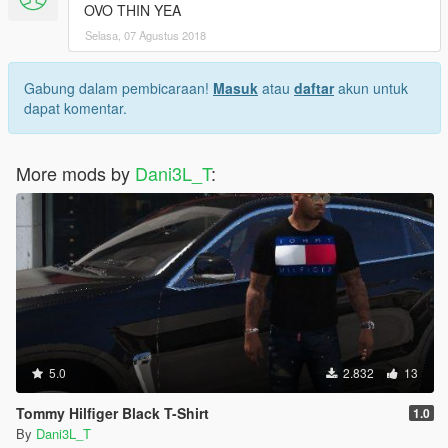
OVO THIN YEA
Selasa, 07 Agustus 2018
Gabung dalam pembicaraan!
Masuk
atau
daftar
akun untuk
dapat komentar.
More mods by
Dani3L_T
:
5.0
2.832
13
Tommy Hilfiger Black T-Shirt
1.0
By
Dani3L_T