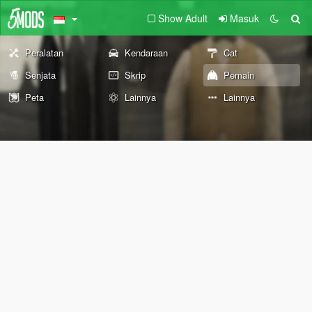
Show Adult
Masuk
Peralatan
Kendaraan
Cat
Senjata
Skrip
Pemain
Peta
Lainnya
Lainnya